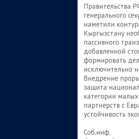
Правительства Р
генерального се
наметили контур
Кыргызстану нео
пассивного тран
добавленной сто
формировать де
исключительно на
Внедрение проры
защита национал
категории малых
партнерств с Ев
устойчивость эк
Соб.инф.