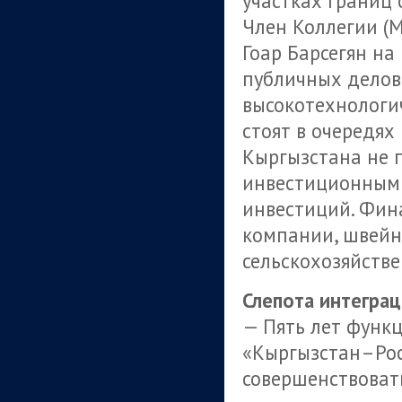
участках границ 
Член Коллегии (
Гоар Барсегян на
публичных делов
высокотехнологи
стоят в очередях
Кыргызстана не 
инвестиционным
инвестиций. Фин
компании, швейн
сельскохозяйств
Слепота интегра
— Пять лет функц
«Кыргызстан–Росс
совершенствовать