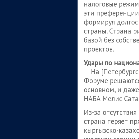
налоговые режимы
эти преференции
формируя долгос
страны. Страна р
базой без собст
проектов.
Удары по национ
— На [Петербург
Форуме решаются
основном, и даже
НАБА Мелис Сата
Из-за отсутстви
страна теряет п
кыргызско-казах