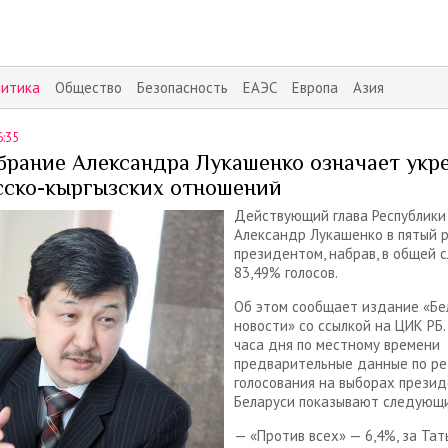
литика
Общество
Безопасность
ЕАЭС
Европа
Азия
6:35
брание Александра Лукашенко означает укр
сско-кыргызских отношений
Действующий глава Республики
Александр Лукашенко в пятый р
президентом, набрав, в общей 
83,49% голосов.
Об этом сообщает издание «Бе
новости» со ссылкой на ЦИК РБ.
часа дня по местному времени
предварительные данные по ре
голосования на выборах прези
Беларуси показывают следующ
— «Против всех» — 6,4%, за Тат