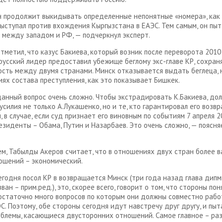
н продолжит выкидывать определенные непонятные «номера», как 
 выступал против вхождения Кыргызстана в ЕАЭС. Тем самым, он пы
 между западом и РФ, — подчеркнул эксперт.
отметил, что казус Бакиева, который возник после переворота 2010
русский лидер предоставил убежище беглому экс-главе КР, сохран
сть между двумя странами. Минск отказывается выдать беглеца, 
иях состава преступления, как это показывает Бишкек.
анный вопрос очень сложно. Чтобы экстрадировать К.Бакиева, до
усилия не только А.Лукашенко, но и те, кто гарантировал его возв
, в случае, если суд признает его виновным по событиям 7 апреля 2
президенты – Обама, Путин и Назарбаев. Это очень сложно, — поясня
ем, Табылды Акеров считает, что в отношениях двух стран более 
ошений – экономический.
сегодня посол КР в возвращается Минск (три года назад глава дипм
ван – прим.ред.), это, скорее всего, говорит о том, что стороны поня
остаточно много вопросов по которым они должны совместно рабо
С. Поэтому, обе стороны сегодня идут навстречу друг другу, и пы
блемы, касающиеся двусторонних отношений. Самое главное – ра