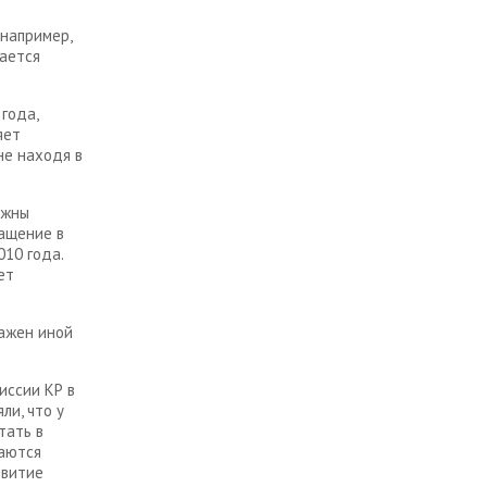
например,
тается
 года,
яет
не находя в
лжны
ращение в
010 года.
ет
важен иной
иссии КР в
ли, что у
тать в
таются
звитие