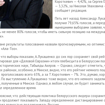
Короткевич — 4,42%, за Сергея 
— 3,32%, за Николая Улаховича 
сообщает редакция.
Пять лет назад Александр Лук
получил 79,65% голосов, а пере
нынешними выборами заявлял, 
ь не менее 80% голосов, чтобы иметь сильную позицию на между
х».
ане результаты голосования назвали прогнозируемыми, но оптими
 «Ала-Тоо».
 что выборы показали, А.Лукашенко до сих пор сохраняет свой рей
ировал для «Деловой Евразии» итоги плебисцита в Белоруссии пол
сторических наук, Табылды Акеров. — Однако, следует отметить, 
х районах, особенно, в Минске, видно, что его рейтинг немного по
о проголосовало всего 65%, а за Т.Короткевич – 7%. Это, думаю, хо
. По выступлению А.Лукашенко тоже видно, что его немного задел
, полученные в Минске. Однако, в любом случае, он будет занимат
е определенное время.
пояснил, что действующая политика белорусского лидера сохранит
н продолжит показывать Западу определенное дистанцирование о
дет полностью поддерживать Россию.