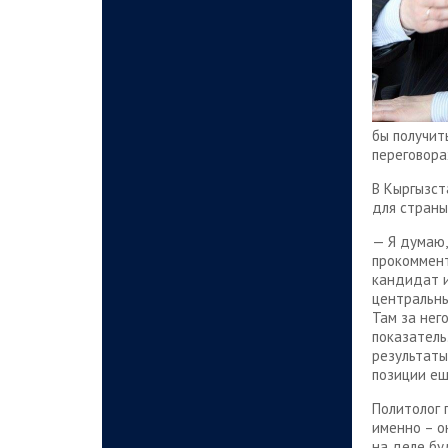
бы получит
переговора
В Кыргызст
для страны
— Я думаю,
прокоммент
кандидат и
центральны
Там за нег
показатель
результаты
позиции ещ
Политолог 
именно – о
на деле бу