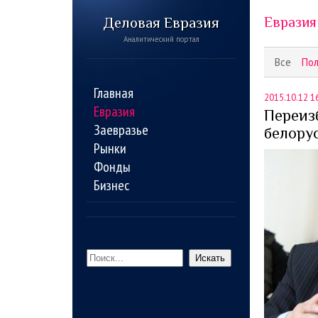
Деловая Евразия
Евразия
Аналитический портал
Все
По
Главная
2015.10.12 1
Евразия
Переиз
Заевразье
белору
Рынки
Фонды
Бизнес
Искать