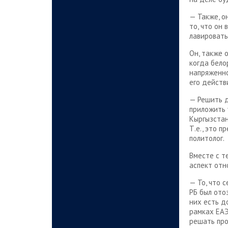
— Также, о
то, что он
лавировать
Он, также 
когда бело
напряженно
его действ
— Решить д
приложить 
Кыргызстан
Т.е., это 
политолог.
Вместе с т
аспект отн
— То, что 
РБ был отоз
них есть д
рамках ЕАЭ
решать про