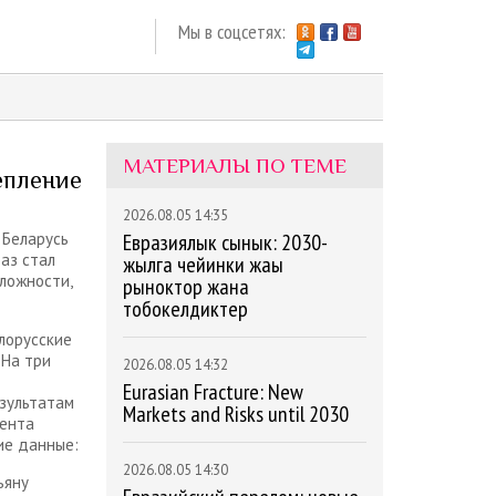
Мы в соцсетях:
МАТЕРИАЛЫ ПО ТЕМЕ
епление
2026.08.05 14:35
 Беларусь
Евразиялык сынык: 2030-
аз стал
жылга чейинки жаңы
сложности,
рыноктор жана
тобокелдиктер
лорусские
 На три
2026.08.05 14:32
Eurasian Fracture: New
зультатам
Markets and Risks until 2030
дента
ие данные:
2026.08.05 14:30
ьяну