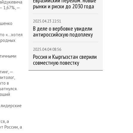
Евразийский перелом: новые
Гайдукевича
рынки и риски до 2030 года
— 1,67%, —
2025.04.23 22:51
ашенко
В деле о вербовке увидели
д
антироссийскую подоплеку
что «…хотел
народных
2025.04.04 08:56
Россия и Кыргызстан сверили
стичными
совместную повестку
тинг, —
итолог,
что в
шатнулся.
роший
и
ь лидерские
ся, а
т России, а