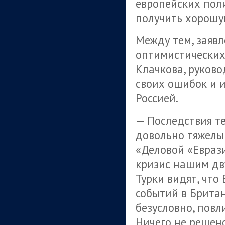
европейских пол
получить хорошую
Между тем, заявл
оптимистических
Клачкова, руково
своих ошибок и 
Россией.
— Последствия т
довольно тяжелым
«Деловой «Еврази
кризис нашим дв
Турки видят, что
событий в Британ
безусловно, повли
Ничего не решен