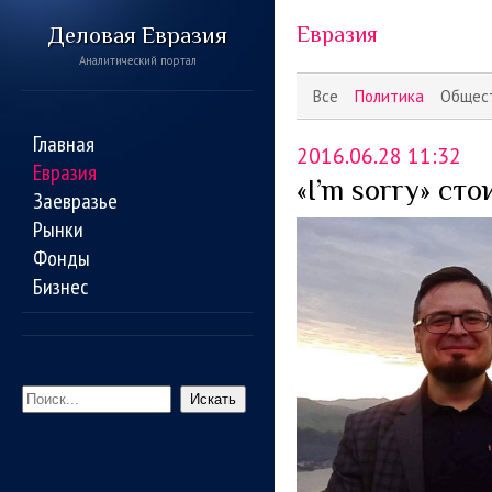
Деловая Евразия
Евразия
Аналитический портал
Все
Политика
Общес
Главная
2016.06.28 11:32
Евразия
«I’m sorry» с
Заевразье
Рынки
Фонды
Бизнес
Искать