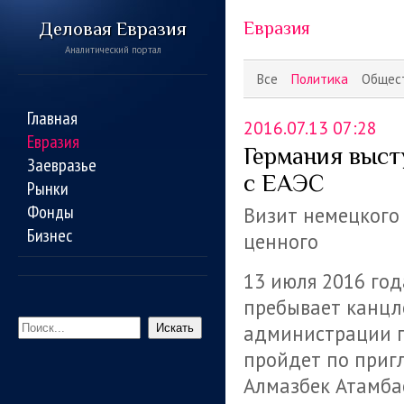
Деловая Евразия
Евразия
Аналитический портал
Все
Политика
Общес
Главная
2016.07.13 07:28
Евразия
Германия выст
Заевразье
с ЕАЭС
Рынки
Фонды
Визит немецкого
Бизнес
ценного
13 июля 2016 год
пребывает канцл
администрации п
Искать
пройдет по приг
Алмазбек Атамба