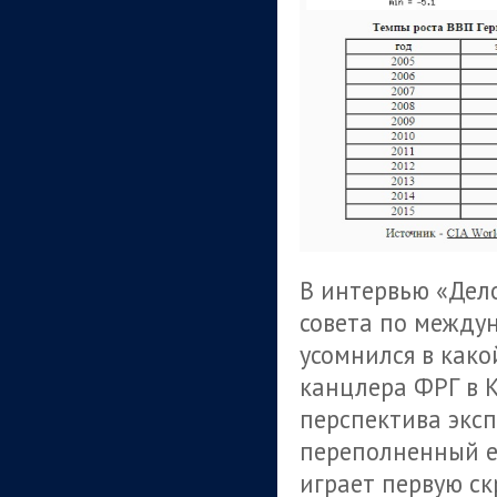
В интервью «Дело
совета по между
усомнился в как
канцлера ФРГ в К
перспектива эксп
переполненный е
играет первую ск