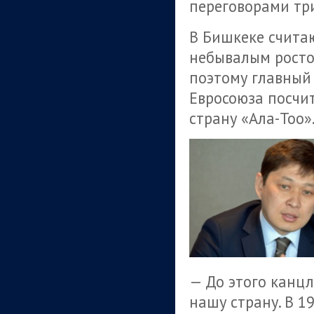
переговорами три
В Бишкеке считаю
небывалым росто
поэтому главный
Евросоюза посчит
страну «Ала-Тоо»
— До этого канц
нашу страну. В 1