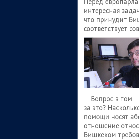
Перед европарла
интересная задач
что принудит Би
соответствует с
— Вопрос в том –
за это? Наскольк
помощи носят аб
отношение относ
Бишкеком требов