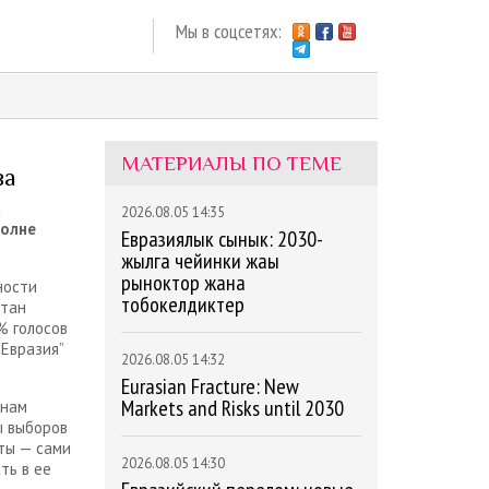
Мы в соцсетях:
МАТЕРИАЛЫ ПО ТЕМЕ
ва
а
2026.08.05 14:35
полне
Евразиялык сынык: 2030-
жылга чейинки жаңы
рыноктор жана
ности
тобокелдиктер
стан
% голосов
 Евразия”
2026.08.05 14:32
Eurasian Fracture: New
Markets and Risks until 2030
анам
ы выборов
ты — сами
2026.08.05 14:30
ть в ее