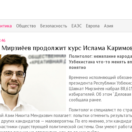
литика
Общество
Безопасность
ЕАЭС
Европа
Азия
8:46
 Мирзиёев продолжит курс Ислама Каримо
Политолог: нежелание народ
Узбекистана что-то менять в
понятно
Временно исполняющий обязан
президента Республики Узбеки
Шавкат Мирзиёев набрал 88,61
избирателей. Об этом “Деловая
сообщала ранее.
Политолог и специалист по стр
й Азии Никита Мендкович полагает: попытки отменить результат
 других кандидатов — маловероятны. По его мнению, эти кандида
частники существующей политической системы. Они умеют работа