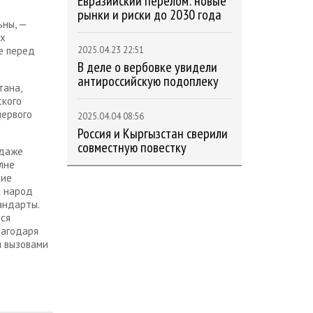
Евразийский перелом: новые
рынки и риски до 2030 года
ьны, —
ах
е перед
2025.04.23 22:51
В деле о вербовке увидели
антироссийскую подоплеку
тана,
ского
первого
2025.04.04 08:56
Россия и Кыргызстан сверили
совместную повестку
 даже
лне
ние
й народ
андарты.
ься
лагодаря
м вызовами