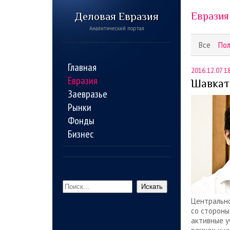
Деловая Евразия
Евразия
Аналитический портал
Все
По
Главная
2016.12.07 1
Евразия
Шавкат
Заевразье
Рынки
Фонды
Бизнес
Искать
Центрально
со стороны
активные у