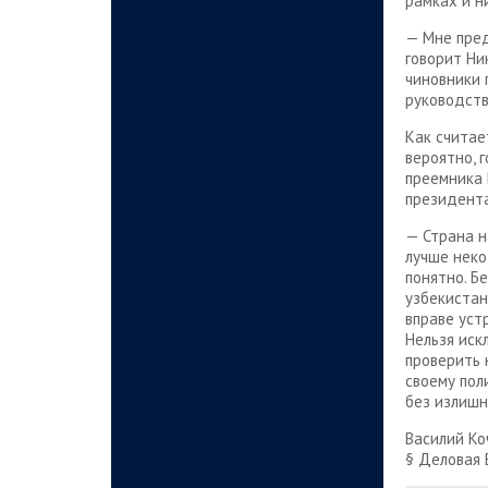
рамках и н
— Мне пред
говорит Ни
чиновники 
руководств
Как считае
вероятно, г
преемника 
президента
— Страна н
лучше неко
понятно. Б
узбекистан
вправе уст
Нельзя иск
проверить 
своему пол
без излишн
Василий Ко
§ Деловая 