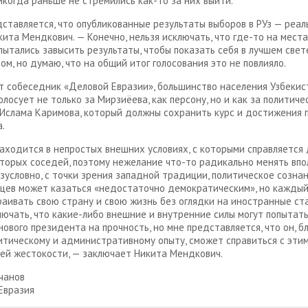
икогда раньше не стремились как-то за них выйти.
ставляется, что опубликованные результаты выборов в РУз — реал
кита Мендкович. — Конечно, нельзя исключать, что где-то на мест
пытались завысить результаты, чтобы показать себя в лучшем свет
ом, но думаю, что на общий итог голосования это не повлияло.
т собеседник «Деловой Евразии», большинство населения Узбекис
олосует не только за Мирзиёева, как персону, но и как за политиче
Ислама Каримова, который должны сохранить курс и достижения 
.
аходится в непростых внешних условиях, с которыми справляется
торых соседей, поэтому нежелание что-то радикально менять впо
езусловно, с точки зрения западной традиции, политическое созна
цев может казаться «недостаточно демократическим», но кажды
раивать свою страну и свою жизнь без оглядки на иностранные ст
лючать, что какие-либо внешние и внутренние силы могут попытат
нового президента на прочность, но мне представляется, что он, б
итическому и административному опыту, сможет справиться с эти
ей жестокости, — заключает Никита Мендкович.
чанов
Евразия