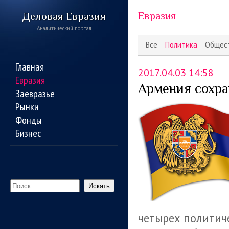
Деловая Евразия
Евразия
Аналитический портал
Все
Политика
Общес
Главная
2017.04.03 14:58
Евразия
Армения сохра
Заевразье
Рынки
Фонды
Бизнес
Искать
четырех политиче