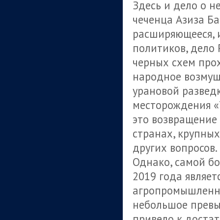
Здесь и дело о н
чеченца Азиза Ба
расширяющееся, 
политиков, дело 
черных схем про
народное возмущ
урановой развед
месторождения «
это возвращение 
странах, крупных
других вопросов.
Однако, самой б
2019 года являет
агропромышленно
небольшое превы
привело к достат