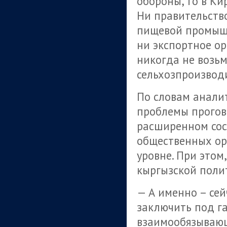
обороны, то в Ки
Ни правительство
пищевой промышл
ни экспортное о
никогда не возьм
сельхозпроизводи
По словам анали
проблемы прогова
расширенном сост
общественных ор
уровне. При этом
кыргызской полит
— А именно – сей
заключить под г
взаимообязывающ