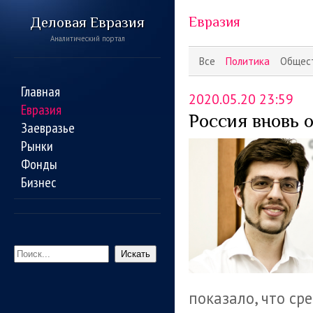
Деловая Евразия
Евразия
Аналитический портал
Все
Политика
Общес
Главная
2020.05.20 23:59
Евразия
Россия вновь 
Заевразье
Рынки
Фонды
Бизнес
Искать
показало, что ср