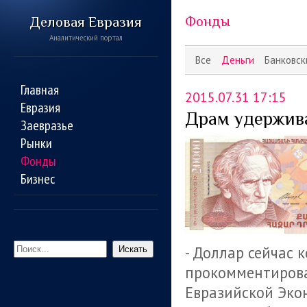
Деловая Евразия
Фонды
Аналитический портал
Все
Деньги
Банковск
Главная
2015.07.31 17:15
Евразия
Драм удержива
Заевразье
Рынки
Фонды
Бизнес
- Доллар сейчас к
Искать
прокомментирова
Евразийской Экон