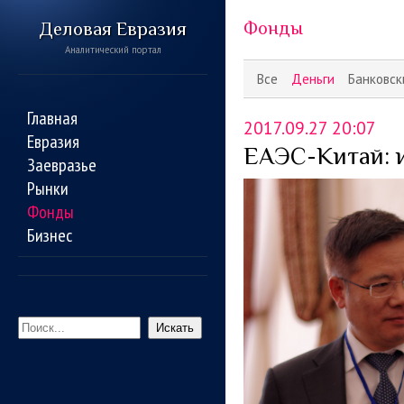
Деловая Евразия
Фонды
Аналитический портал
Все
Деньги
Банковск
Главная
2017.09.27 20:07
Евразия
ЕАЭС-Китай: 
Заевразье
Рынки
Фонды
Бизнес
Искать