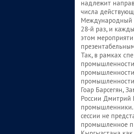
надлежит направ
числа действующ
Международный Э
28-й раз, и кажд
этом мероприятии
презентабельным
Так, в рамках сп
промышленности
промышленности 
промышленности
Гоар Барсегян, З
России Дмитрий 
промышленники. 
сессии не предст
промышленное п
Кыргызстана как