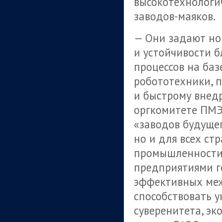
высокотехнологи
заводов-маяков.
— Они задают но
и устойчивости 
процессов на баз
робототехники, 
и быстрому внед
оргкомитете ПМЭ
«заводов будущег
но и для всех ст
промышленности
предприятиями г
эффективных ме
способствовать 
суверенитета, эк