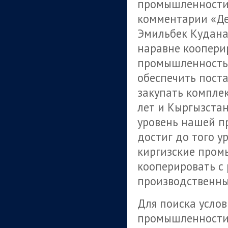
промышленности 
комментарии «Де
Эмильбек Кудана
наравне коопери
промышленность 
обеспечить пост
закупать комплек
лет и Кыргызстан
уровень нашей п
достиг до того у
киргизские пром
кооперировать с
производственн
Для поиска усло
промышленности 