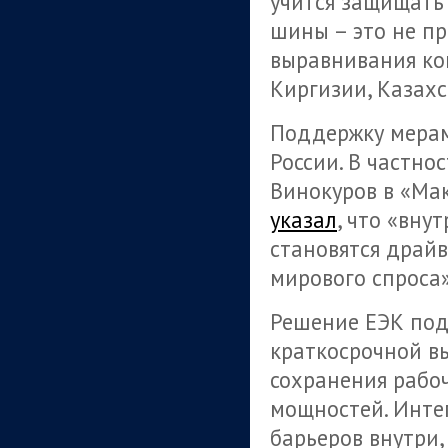
учится защищать
шины – это не пр
выравнивания ко
Киргизии, Казахс
Поддержку мерам
России. В частно
Винокуров в «Ма
указал
, что «вну
становятся драй
мирового спроса»
Решение ЕЭК под
краткосрочной в
сохранения рабо
мощностей. Интег
барьеров внутри