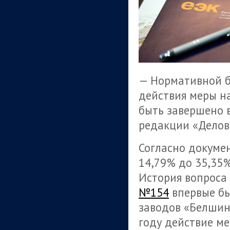
— Нормативной б
действия меры н
быть завершено в
редакции «Делово
Согласно докуме
14,79% до 35,35%
История вопроса 
№154
впервые бы
заводов «Белшина
году действие ме