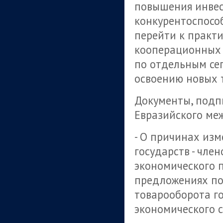
повышения инвес
конкурентоспосо
перейти к практ
кооперационных 
по отдельным се
освоению новых 
Документы, подп
Евразийского ме
- О причинах из
государств - чле
экономического п
предложениях по
товарооборота го
экономического с