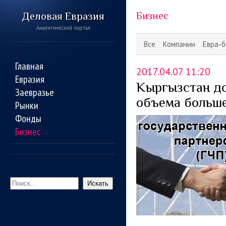
Деловая Евразия
Бизнес
Аналитический портал
Все
Компании
Евра-б
Главная
2017.04.07 11:20
Евразия
Кыргызстан до
Заевразье
объема больш
Рынки
Фонды
Бизнес
Искать