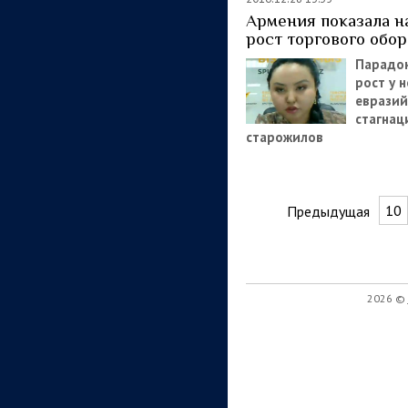
Армения показала 
рост торгового обо
Парадок
рост
у 
еврази
стагна
старожилов
10
Предыдущая
2026 ©