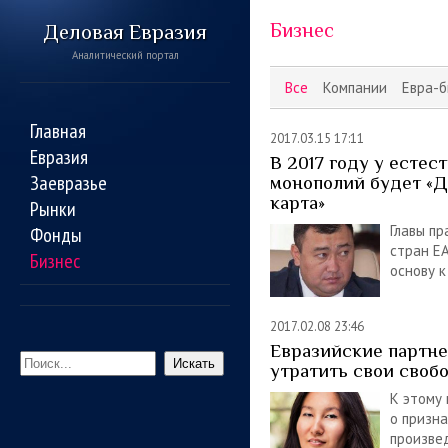
Бизнес
Деловая Евразия
Аналитический портал
Все
Компании
Евра-б
Главная
2017.03.15 17:11
Евразия
В 2017 году у естес
Заевразье
монополий будет «
карта»
Рынки
Главы пр
Фонды
стран Е
Бизнес
основу к
2017.02.08 23:46
Евразийские партн
Искать
утратить свои своб
К этому
о призна
произвед