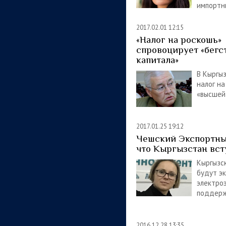
импортн
2017.02.01 12:15
«Налог на роскошь»
спровоцирует «бегс
капитала»
В Кыргы
налог н
«высшей
2017.01.25 19:12
Чешский Экспортны
что Кыргызстан вст
Кыргызс
будут э
электро
поддерж
2016.12.28 13:35