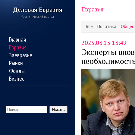
Деловая Евразия
Евразия
Аналитический портал
Все
Политика
Общес
Главная
2025.03.13 13:49
Евразия
Эксперты внов
Заевразье
необходимость
Рынки
Фонды
Бизнес
Искать