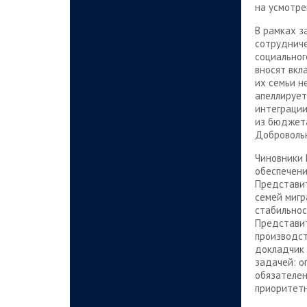
на усмотре
В рамках з
сотрудниче
социальног
вносят вкл
их семьи н
апеллирует
интеграции
из бюджета
Добровольн
Чиновники 
обеспечени
Представит
семей мигр
стабильнос
Представит
производст
докладчик 
задачей: о
обязателен
приоритетн