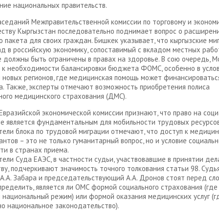
ние национальных правительств.
аседаний Межправительственной комиссии по торговому и эконом
ству Кыргызстан последовательно поднимает вопрос о расширен
о пакета для своих граждан. Бишкек указывает, что кыргызские ми
ад в российскую экономику, сопоставимый с вкладом местных рабо
е должны быть ограничены в правах на здоровье. В сою очередь, М
 к необходимости балансировки бюджета ФОМС, особенно в усло
 новых регионов, где медицинская помощь может финансироватьс
. Также, эксперты отмечают возможность приобретения полиса
ого медицинского страхования (ДМС).
Евразийской экономической комиссии признают, что право на соц
е является фундаментальным для мобильности трудовых ресурсов
ели блока по трудовой миграции отмечают, что доступ к медицин
антов – это не только гуманитарный вопрос, но и условие социаль
ти в странах приема.
ели Суда ЕАЭС, в частности судьи, участвовавшие в принятии дела
ву, подчеркивают значимость точного толкования статьи 98. Судь
А.А. Забара и председательствующий А.А. Дронов стоят перед сл
пределить, является ли ОМС формой социального страхования (где
 национальный режим) или формой оказания медицинских услуг (г
о национальное законодательство).