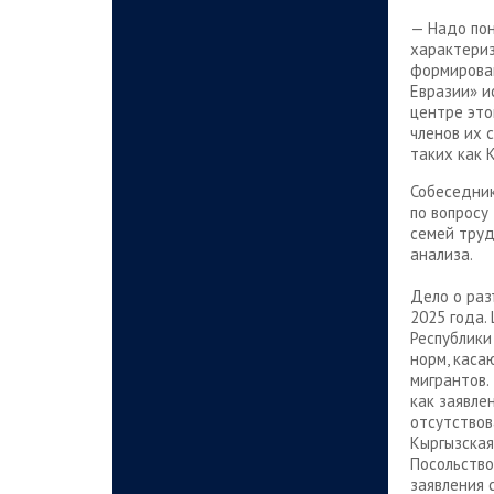
— Надо пон
характериз
формирован
Евразии» и
центре это
членов их 
таких как 
Собеседник
по вопросу
семей труд
анализа.
Дело о раз
2025 года.
Республики
норм, каса
мигрантов.
как заявле
отсутствов
Кыргызская
Посольство
заявления 