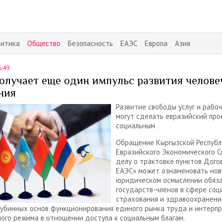
литика
Общество
Безопасность
ЕАЭС
Европа
Азия
6:49
олучает еще один импульс развития челове
ния
Развитие свободы услуг и рабо
могут сделать евразийский про
социальным
Обращение Кыргызской Республ
Евразийского Экономического С
делу о трактовке пунктов Дого
ЕАЭС» может ознаменовать нов
юридическом осмыслении обяз
государств-членов в сфере соц
страхования и здравоохранения
лубинных основ функционирования единого рынка труда и интерп
ого режима в отношении доступа к социальным благам.