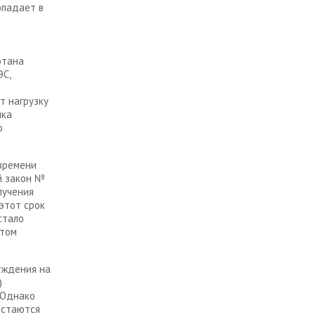
опадает в
отана
ЭС,
т нагрузку
ика
о
времени
й закон №
лучения
этот срок
стало
этом
уждения на
)
 Однако
остаются