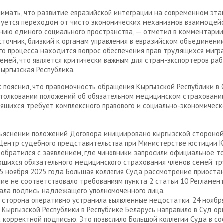
имать, что развитие евразийской интеграции на современном эта
уется переходом от чисто экономических механизмов взаимодейс
ию единого социального пространства, — отметил в комментари
сточник, близкий к органам управления в евразийском объединении
го процесса находится вопрос обеспечения прав трудящихся мигр
семей, что является критически важным для стран-экспортеров раб
Кыргызская Республика.
 пояснил, что правомочность обращения Кыргызской Республики в
 толковании положений об обязательном медицинском страховани
ящихся требует комплексного правового и социально-экономическ
ъяснении положений Договора инициировано кыргызской стороной
 Центр судебного представительства при Министерстве юстиции 
 обратился с заявлением, где чиновники запросили официальное т
ющихся обязательного медицинского страхования членов семей т
 5 ноября 2025 года Большая коллегия Суда рассмотрение приостан
ние не соответствовало требованиям пункта 2 статьи 10 Регламен
ала подпись надлежащего уполномоченного лица.
 сторона оперативно устранила выявленные недостатки. 24 ноябр
 Кыргызской Республики в Республике Беларусь направило в Суд ор
с корректной подписью. Это позволило Большой коллегии Суда в со