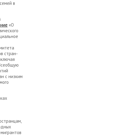
семей в
й
ение
«О
мического
циальное
омитета
ов стран-
включая
 Всеобщую
нтий
ан с низким
амого
иках
остранцам,
родных
-мигрантов