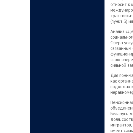
относит к 
международ
трактовки:
(пункт 3) 
Анализ «Де
социальног
Сфера услу
связанным 
функционир
свою очере
сильной за
Для понима
как органи
подходах 
неравномер
Пенсионная
объединени
Беларусь д
долл. соот
мигрантов,
имеет самы