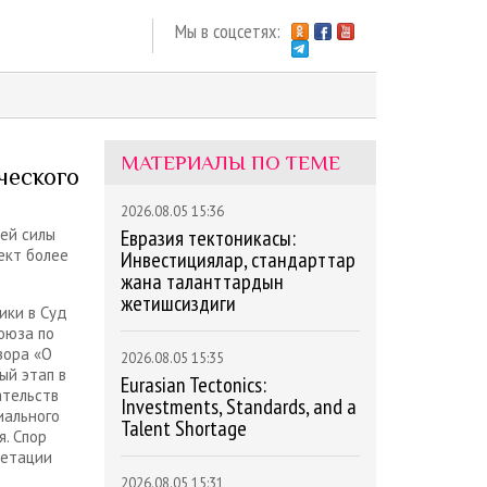
Мы в соцсетях:
МАТЕРИАЛЫ ПО ТЕМЕ
ческого
2026.08.05 15:36
чей силы
Евразия тектоникасы:
ект более
Инвестициялар, стандарттар
жана таланттардын
жетишсиздиги
ики в Суд
оюза по
вора «О
2026.08.05 15:35
ый этап в
Eurasian Tectonics:
ательств
Investments, Standards, and a
иального
Talent Shortage
. Спор
ретации
2026.08.05 15:31