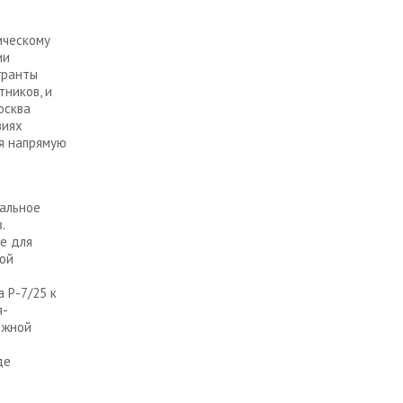
ическому
ии
гранты
тников, и
осква
виях
я напрямую
иальное
.
е для
ной
 Р-7/25 к
я-
ожной
де