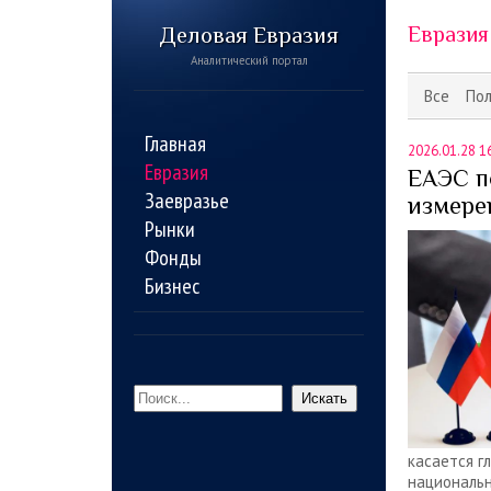
Деловая Евразия
Евразия
Аналитический портал
Все
По
Главная
2026.01.28 1
Евразия
ЕАЭС п
Заевразье
измере
Рынки
Фонды
Бизнес
Искать
касается г
национальн