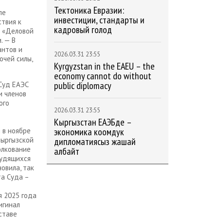
Тектоника Евразии:
пе
инвестиции, стандарты и
твия к
кадровый голод
и «Деловой
. — В
антов и
2026.03.31 23:55
очей силы,
Kyrgyzstan in the EAEU – the
economy cannot do without
public diplomacy
 Суд ЕАЭС
и членов
ого
2026.03.31 23:55
Кыргызстан ЕАЭБде –
экономика коомдук
 в ноябре
Кыргызской
дипломатиясыз жашай
олкование
албайт
рудящихся
овила, так
та Суда –
я 2025 года
игинал
ставе