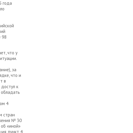
5 года
ыло
сийской
вий
е 98
ет, что у
итуации.
ние), за
ядке, что и
т в
 доступ к
ы обладать
ом 4
м стран
жения № 30
 об «иной»
ия, пункт 4