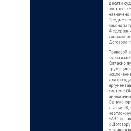
десяти суд
постановле
назначено 
Предметом 
законодате
Федерации,
социальног
Договора «
Правовой а
кыргызской
Согласно п
трудящимся
исключение
для гражда
аргументац
системе ОМ
аналогичны
Однако юри
статьи 98,
неотложную
ЕАЭС незав
к Договору
медицинско