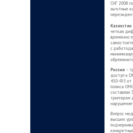
СНГ 2008 г
льготные к
нерезидент
Казахстан
четкая диф
временно п
самостояте
с работода
минимизиру
обремените
Россия
– т
доступ к О
430-ФЗ от 
полиса ОМС
составлял 
триггером 
нарушение 
Вопрос мед
высших уро
подчеркива
конкретны