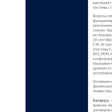
вынуждает
системы ст
Вопросы пе
функционир
пенсионном
союза». Че
исследован
18 сентябр
ЕЭК. Встре
участниц Е
ВОЗ, МОМ,
конфедерац
показывает
уровнем от
интеграцио
Основным и
финансиров
Анализ пок
Беларусь
–
включая чл
договоров 