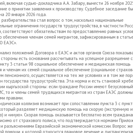
ей, включая судью-докладчика А.А. Забару, вынести 26 ноября 202
ние о принятии заявления к производству. Судебное заседание б
на 20 января 2026 года.
разбирательства стал вопрос о том, насколько национальные
льные ограничения государств трудоустройства, в частности Рос
 соответствуют обязательствам по предоставлению равных усло
о обеспечения членам семей мигрантов, зафиксированным в стать
О ЕАЭС».
нализ положений Договора о ЕАЭС и актов органов Союза показыва
 стороны есть основания рассчитывать на успешное разрешение с
ункту 3 статьи 98 социальное обеспечение и медицинская помощь
 и членам их семей социальное обеспечение (социальное страхова
м пенсионного, осуществляется на тех же условиях и в том же пор
н государства трудоустройства. Эта норма и есть становой хребе
ии кыргызской стороны: если граждане России имеют безусловный
С, то и члены семей трудящихся мигрантов из стран ЕАЭС должн
ми правами.
дическая коллизия возникает при сопоставлении пункта 3 с пункт
 который разделяет медицинскую помощь на скорую (экстренную и
) и «иную». Скорая помощь оказывается бесплатно всем граждана
исимо от страхового полиса, что подтверждается нормами Прило
 и разъяснениями Евразийской экономической комиссии. Вопрос же
й помощи, к которой относится плановое лечение и диспансеризац