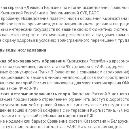
кая справка «Деловой Евразии» по итогам исследования правомо
Кыргызской Республики в Экономический СУД ЕАЭС.
 проблему: Исследование правомочности обращения Кыргызстана 
лубокое противоречие между наднациональными целями интеграци
ыми интересами государств по защите своих бюджетных систем. 
5 касается не просто технических регламентов, а фундаментально
а охрану здоровья в условиях трансграничного перемещения труда
выводы исследования
ая обоснованность обращения
. Кыргызская Республика правомо
 за разъяснением, так как статья 98 Договора о ЕАЭС содержит
ные формулировки. Пункт 3 (равенство в социальном страховании)
 национального закона в «иной» медпомощи) создают пространст
маневра, который Россия использовала для ужесточения правил ОМ
ый закон № 430-ФЗ.
ская детерминированность спора
. Введение Россией 5-летнего
анцев продиктовано стремлением ограничить доступ к дорогост
м услугам лиц, чей страховой вклад в систему является недостат
ение вошло в прямой конфликт с интересами Кыргызстана, чья э
 зависит от условий пребывания мигрантов в РФ.
ие моделей как барьер: Сравнение систем Казахстана и Беларуси
 отсутствие единого стандарта в ЕАЭС. Казахстанская модель