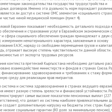
компетенции законодательства государства трудоустройства и
ных договоров. Именно эта дуальность норм порождает различн
 является ли доступ к системе ОМС элементом «социального страх
или частью «иной медицинской помощи» (пункт 4).
ловой Евразии» показывает необходимость детального подхода 
о обеспечения и страхования услуг в Евразийском экономическом 
г и сфера социального обеспечения граждан принадлежат к двум 
с измерением нематериального характера, заложенным в основу
ования ЕАЭС, наряду со свободами перемещения грузов и капитала
дь, отражает высокую степень чувствительности данной области 
висимостью от экспорта трудовых ресурсов.
ния контекста претензий Кыргызстана необходимо детально рас
зовано взаимодействие министерств и фондов в странах Союза. Р
к финансированию здравоохранения и требованиях к стажу форм
ную среду для реализации прав мигрантов.
 система и система здравоохранения в странах ведущего еврази
я имеют разную степень зрелости и финансовой устойчивости. Ро
емонстрируют самые высокие показатели пенсионных выплат (227 д
ветственно), что делает их системы наиболее привлекательными д
 и создает дополнительную нагрузку на бюджеты этих стран. Кыр
е низкие социальные гарантии (80 долл. за минимальную пенсию), 