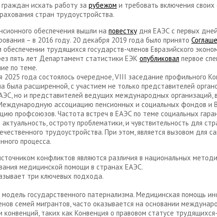
 граждан искать работу за
рубежом
и требовать включения своих 
рахования стран трудоустройства.
нсионного обеспечения вышли на
повестку
дня ЕАЭС с первых дне
ования – в 2016 году. 20 декабря 2019 года было принято
Соглаш
 обеспечении трудящихся государств-членов Евразийского эконо
рез пять лет Департамент статистики ЕЭК
опубликовал
первое спе
ие по теме.
я 2025 года состоялось очередное, VIII заседание профильного К
ча была расширенной, с участием не только представителей орган
АЭС, но и представителей ведущих международных организаций, 
 Международную ассоциацию пенсионных и социальных фондов и
ию профсоюзов. Частота встреч в ЕАЭС по теме социальных гара
 актуальность, остроту проблематики, и чувствительность для стр
ечественного трудоустройства. При этом, является вызовом для с
нного процесса.
сточником конфликтов являются различия в национальных метод
ания медицинской помощи в странах ЕАЭС.
азывает три ключевых подхода.
 модель государственного патернализма. Медицинская помощь ин
енов семей мигрантов, часто оказывается на основании междуна
и конвенций, таких как Конвенция о правовом статусе трудящихся