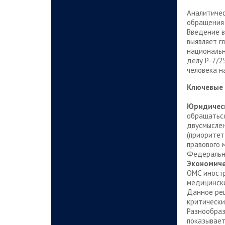
Аналитичес
обращения 
Введение в
выявляет г
национальн
делу Р-7/2
человека н
Ключевые 
Юридическ
обращаться
двусмыслен
(приоритет
правового 
Федеральн
Экономиче
ОМС иностр
медицински
Данное реш
критически
Разнообраз
показывает