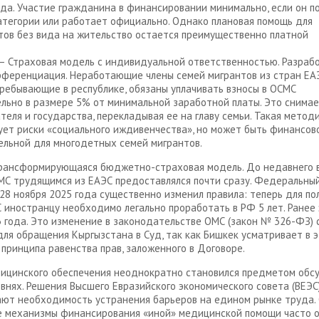
ода. Участие гражданина в финансировании минимально, если он п
атегории или работает официально. Однако плановая помощь для
ов без вида на жительство остается преимущественно платной
– Страховая модель с индивидуальной ответственностью. Разраб
ференциация. Неработающие члены семей мигрантов из стран ЕА
ребывающие в республике, обязаны уплачивать взносы в ОСМС
льно в размере 5% от минимальной заработной платы. Это снимае
теля и государства, перекладывая ее на главу семьи. Такая метод
ет риски «социального иждивенчества», но может быть финансов
льной для многодетных семей мигрантов.
рансформирующаяся бюджетно-страховая модель. До недавнего 
МС трудящимся из ЕАЭС предоставлялся почти сразу. Федеральны
28 ноября 2025 года существенно изменил правила: теперь для по
 иностранцу необходимо легально проработать в РФ 5 лет. Ранее 
3 года. Это изменение в законодательстве ОМС (закон № 326-ФЗ) 
для обращения Кыргызстана в Суд, так как Бишкек усматривает в 
принципа равенства прав, заложенного в Договоре.
ицинского обеспечения неоднократно становился предметом обс
внях. Решения Высшего Евразийского экономического совета (ВЕЭС
ют необходимость устранения барьеров на едином рынке труда.
е механизмы финансирования «иной» медицинской помощи часто 