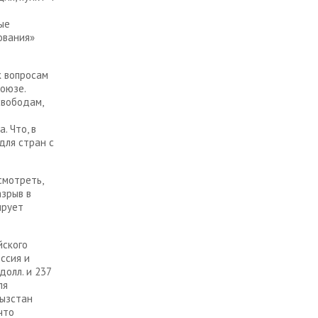
ые
ования»
к вопросам
союзе.
свободам,
. Что, в
для стран с
смотреть,
азрыв в
ирует
йского
ссия и
олл. и 237
ля
гызстан
что