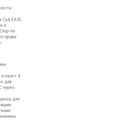
чности
в Суд ЕАЭС
и и
Спор по
го права
.
чна
 и пункт 4
во для
С через
 ценза для
оящим
очным.
кономика