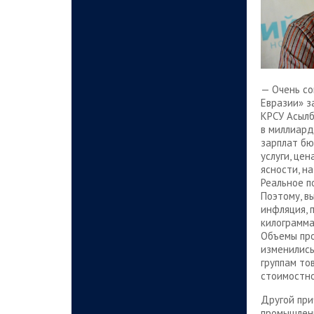
— Очень со
Евразии» з
КРСУ Асылб
в миллиард
зарплат бю
услуги, це
ясности, н
Реальное п
Поэтому, в
инфляция, 
килограмма 
Объемы про
изменились
группам то
стоимостно
Другой при
промышленн