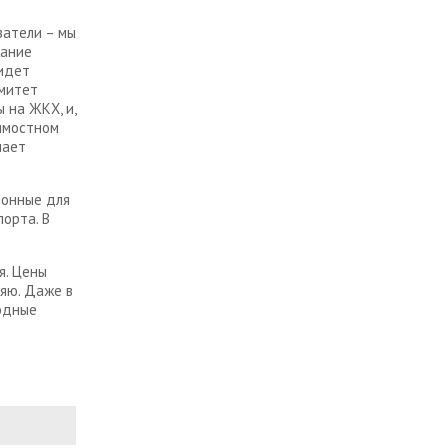
затели – мы
жание
 идет
омитет
 на ЖКХ, и,
оимостном
чает
ионные для
орта. В
я. Цены
ряю. Даже в
родные