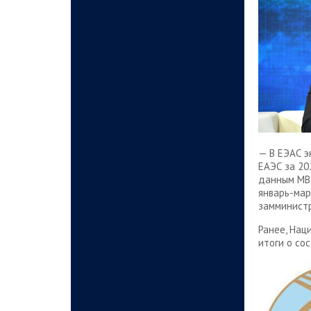
— В ЕЭАС э
ЕАЭС за 20
данным МВФ
январь-мар
замминист
Ранее, Нац
итоги о со