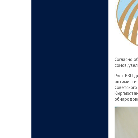
Согласно 
сомов, уве
Рост ВВП д
оптимистич
Советского
Кыргызстан
обнародова