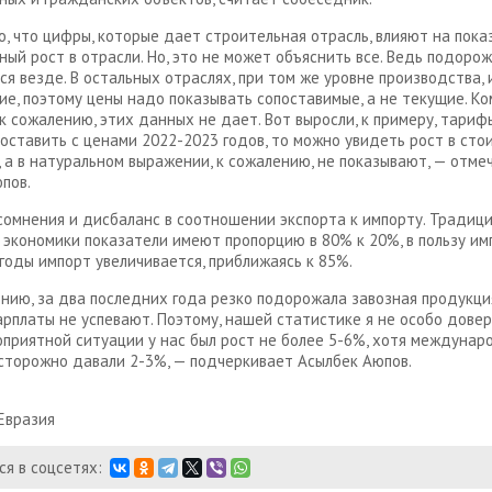
, что цифры, которые дает строительная отрасль, влияют на пока
ный рост в отрасли. Но, это не может объяснить все. Ведь подоро
я везде. В остальных отраслях, при том же уровне производства,
е, поэтому цены надо показывать сопоставимые, а не текущие. К
 к сожалению, этих данных не дает. Вот выросли, к примеру, тарифы
поставить с ценами 2022-2023 годов, то можно увидеть рост в ст
 а в натуральном выражении, к сожалению, не показывают, — отме
пов.
сомнения и дисбаланс в соотношении экспорта к импорту. Традиц
 экономики показатели имеют пропорцию в 80% к 20%, в пользу имп
годы импорт увеличивается, приближаясь к 85%.
нию, за два последних года резко подорожала завозная продукци
зарплаты не успевают. Поэтому, нашей статистике я не особо дове
оприятной ситуации у нас был рост не более 5-6%, хотя междуна
сторожно давали 2-3%, — подчеркивает Асылбек Аюпов.
Евразия
я в соцсетях: