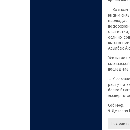
— Возможно
видим силь
наблюдаетс
подорожани
статистки,
если их со
выражении,
Асылбек Аю
Усиливает 
кыргызской
последние 
— К сожале
растут, а 
более благ
эксперты о
Соб.инф.
§ Деловая 
Поделитьс