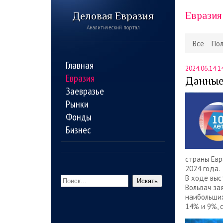
Деловая Евразия
Евразия
Аналитический портал
Все
По
Главная
2024.06.14 1
Евразия
Данные
Заевразье
Рынки
Фонды
Бизнес
страны Евр
2024 года.
В ходе выс
Искать
Вольвач за
наибольших
14% и 9%, 