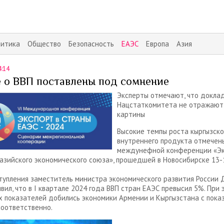
литика
Общество
Безопасность
ЕАЭС
Европа
Азия
4:14
 о ВВП поставлены под сомнение
Эксперты отмечают, что докла
Нацстаткомитета не отражают
картины
Высокие темпы роста кыргызско
внутреннего продукта отмечен
междунефной конференции «Эк
азийского экономического союза», прошедшей в Новосибирске 13-
тупления заместитель министра экономического развития России
явил, что в I квартале 2024 года ВВП стран ЕАЭС превысил 5%. При 
 показателей добились экономики Армении и Кыргызстана с пока
соответственно.