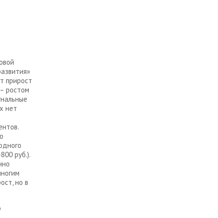
овой
развития»
т прирост
– ростом
унальные
х нет
ентов.
о
 одного
800 руб.).
нно
многим
ост, но в
о