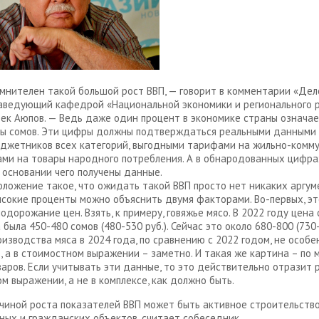
мнителен такой большой рост ВВП, — говорит в комментарии «Дел
аведующий кафедрой «Национальной экономики и регионального 
ек Аюпов. — Ведь даже один процент в экономике страны означае
ы сомов. Эти цифры должны подтверждаться реальными данными 
джетников всех категорий, выгодными тарифами на жильно-комм
нами на товары народного потребления. А в обнародованных цифра
а основании чего получены данные.
оложение такое, что ожидать такой ВВП просто нет никаких аргум
ысокие проценты можно объяснить двумя факторами. Во-первых, эт
подорожание цен. Взять, к примеру, говяжье мясо. В 2022 году цена
была 450-480 сомов (480-530 руб.). Сейчас это около 680-800 (730-
изводства мяса в 2024 года, по сравнению с 2022 годом, не особе
, а в стоимостном выражении – заметно. И такая же картина – по 
варов. Если учитывать эти данные, то это действительно отразит р
м выражении, а не в комплексе, как должно быть.
чиной роста показателей ВВП может быть активное строительств
ых и гражданских объектов, считает собеседник.