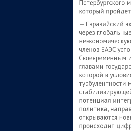
Петербургского 
который пройдет 
— Евразийский э
через глобальны
неэкономическую 
членов ЕАЭС усто
Своевременным и
главами государс
которой в услов
турбулентности м
стабилизирующей 
потенциал интег
политика, напра
открываются нов
происходит цифр