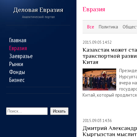
Евразия
Деловая Евразия
Аналитический портал
Все
Политика
Общес
Главная
2015.09.05 14:52
Евразия
Казахстан может ст
Заевразье
транспортной разви
Китая
Рынки
Президе
Фонды
Нурсулт
Бизнес
вчера н
государ
Китай, который продлится
Искать
2015.09.03 14:36
Дмитрий Александр
Кыргызстан мыслит