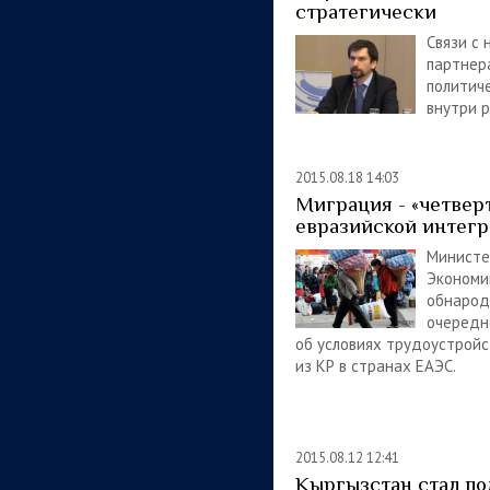
стратегически
Связи с 
партнер
политич
внутри р
2015.08.18 14:03
Миграция - «четвер
евразийской интег
Министе
Экономи
обнарод
очередн
об условиях трудоустройс
из КР в странах ЕАЭС.
2015.08.12 12:41
Кыргызстан стал п