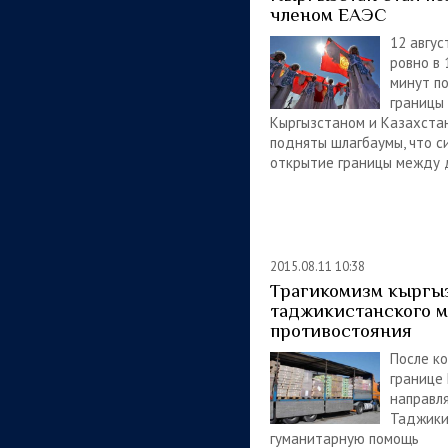
членом ЕАЭС
12 авгус
ровно в 
минут по
границы
Кыргызстаном и Казахста
подняты шлагбаумы, что с
открытие границы между 
2015.08.11 10:38
Трагикомизм кыргы
таджикистанского м
противостояния
После к
границе
направля
Таджики
гуманитарную помощь