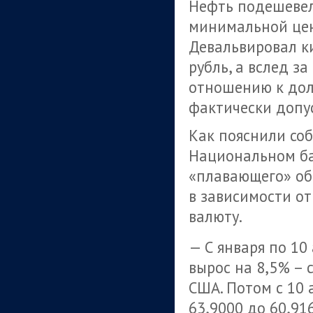
Нефть подешевела
минимальной цен
Девальвировал к
рубль, а вслед за
отношению к дол
фактически допус
Как пояснили со
Национальном ба
«плавающего» об
в зависимости о
валюту.
— С января по 10
вырос на 8,5% – 
США. Потом с 10 
63,9000 до 60,91