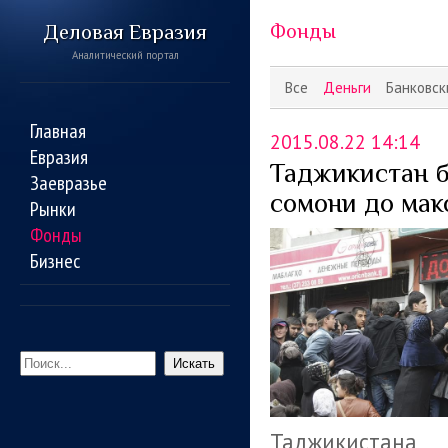
Деловая Евразия
Фонды
Аналитический портал
Все
Деньги
Банковск
Главная
2015.08.22 14:14
Евразия
Таджикистан б
Заевразье
сомони до мак
Рынки
Фонды
Бизнес
Искать
Таджикистана