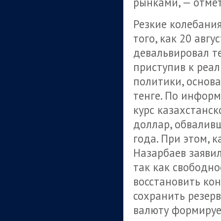
рынками, — отмет
Резкие колебани
того, как 20 авг
девальвировал те
приступив к реа
политики, основ
тенге. По информ
курс казахстанск
доллар, обваливш
года. При этом, 
Назарбаев заявил
так как свободн
восстановить ко
сохранить резер
валюту формирует