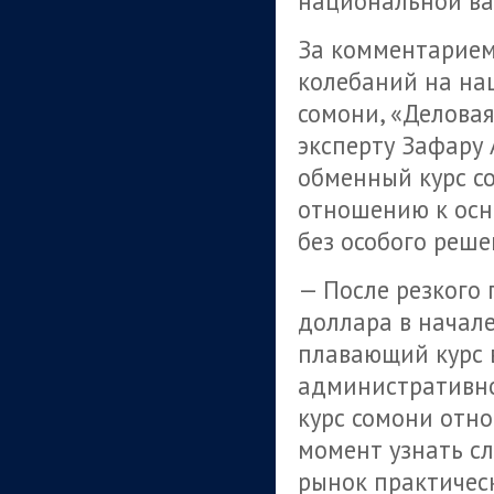
национальной ва
За комментарием
колебаний на на
сомони, «Деловая
эксперту Зафару 
обменный курс с
отношению к осн
без особого реш
— После резкого
доллара в начал
плавающий курс 
административно
курс сомони отно
момент узнать сл
рынок практичес