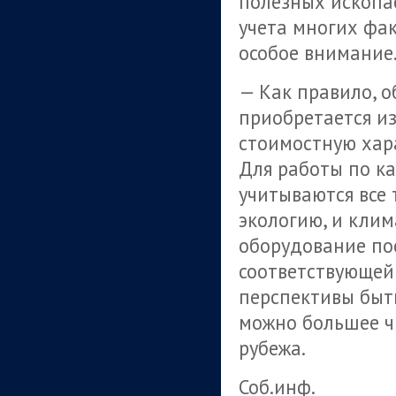
полезных ископа
учета многих фа
особое внимание
— Как правило, 
приобретается из
стоимостную хара
Для работы по к
учитываются все 
экологию, и клим
оборудование по
соответствующей
перспективы быт
можно большее чи
рубежа.
Соб.инф.