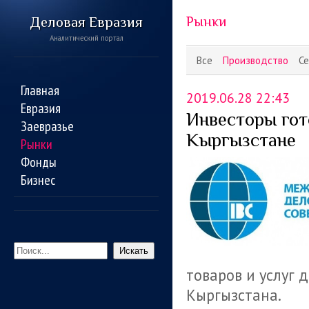
Деловая Евразия
Рынки
Аналитический портал
Все
Производство
Се
Главная
2019.06.28 22:43
Евразия
Инвесторы гот
Заевразье
Кыргызстане
Рынки
Фонды
Бизнес
Искать
товаров и услуг
Кыргызстана.