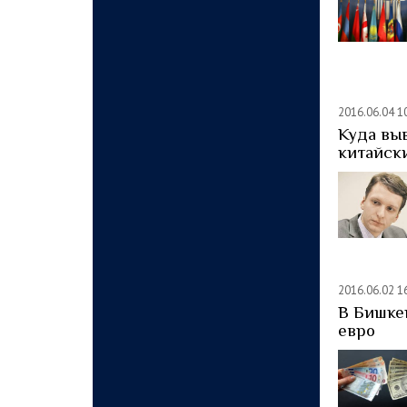
2016.06.04 1
Куда вы
китайск
2016.06.02 1
В Бишке
евро