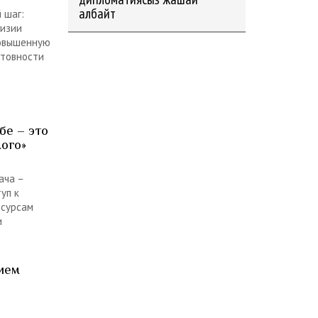
албайт
 шаг:
гизии
повышенную
отовности
бе – это
ого»
ача –
уп к
сурсам
и
ием