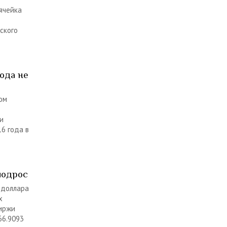
ячейка
ского
года не
ом
и
6 года в
подрос
 доллара
х
иржи
66.9093