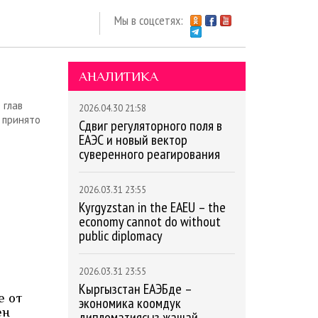
Мы в соцсетях:
АНАЛИТИКА
 глав
2026.04.30 21:58
 принято
Сдвиг регуляторного поля в
ЕАЭС и новый вектор
суверенного реагирования
2026.03.31 23:55
Kyrgyzstan in the EAEU – the
economy cannot do without
public diplomacy
2026.03.31 23:55
Кыргызстан ЕАЭБде –
е от
экономика коомдук
ен
дипломатиясыз жашай