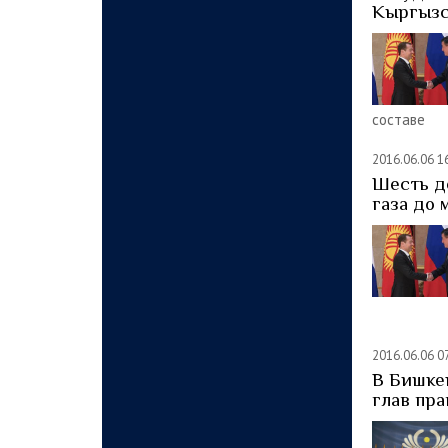
Кыргызс
составе
2016.06.06 1
Шесть д
газа до
2016.06.06 0
В Бишке
глав пр