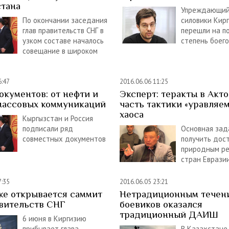
тана
Упреждающий
По окончании заседания
силовики Кир
глав правительств СНГ в
перешли на 
узком составе началось
степень боег
совещание в широком
6:47
2016.06.06 11:25
окументов: от нефти и
Эксперт: теракты в Акто
 массовых коммуникаций
часть тактики «уравляем
хаоса
Кыргызстан и Россия
подписали ряд
Основная зад
совместных документов
получить дост
природным ре
стран Еврази
7:35
2016.06.05 23:21
ке открывается саммит
Нетрадиционным течен
авительств СНГ
боевиков оказался
традиционный ДАИШ
6 июня в Киргизию
прибывает глава
В Казахстане