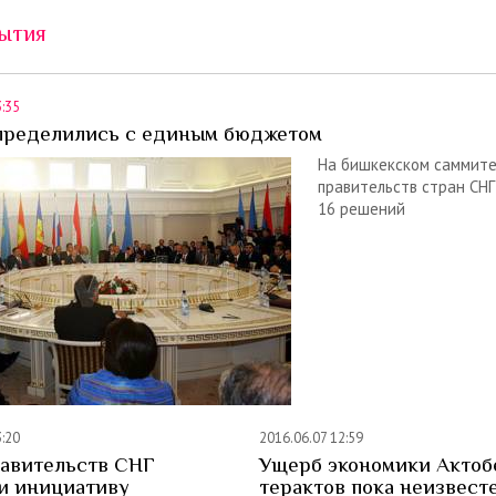
ытия
3:35
пределились с единым бюджетом
На бишкекском саммите
правительств стран СНГ
16 решений
3:20
2016.06.07 12:59
равительств СНГ
Ущерб экономики Актоб
и инициативу
терактов пока неизвест