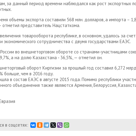
вам, за данный период времени наблюдался как рост экспортных по
ртных.
ремя объемы экспорта составили 568 млн. долларов, а импорта – 1,
— отметил представитель Нацстаткома.
величения товарооборота республике, в основном, удалось за счет
и экономического сотрудничества с двумя государствами ЕАЭС.
России во внешнеторговом обороте со странами-участницами со
9,7%, а на долю Казахстана - 36,5%, — отметил он.
неторговый оборот Киргизии за прошлый год составил 6,272 млрд
% больше, чем в 2016 году.
ошла в состав ЕАЭС в августе 2015 года. Помимо республики участ
нного объединения также являются Армения, Белоруссия, Казахста
Евразия
я в соцсетях: