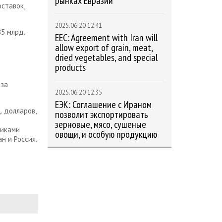
рынках Евразии
ставок,
2025.06.20 12:41
85 млрд.
EEC: Agreement with Iran will
allow export of grain, meat,
dried vegetables, and special
products
юза
2025.06.20 12:35
ЕЭК: Соглашение с Ираном
. долларов,
позволит экспортировать
зерновые, мясо, сушеные
никами
овощи, и особую продукцию
н и Россия.