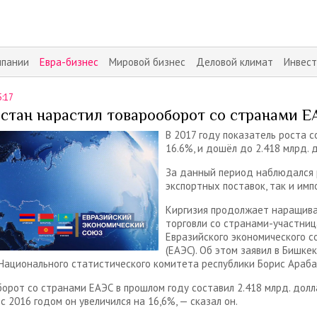
мпании
Евра-бизнес
Мировой бизнес
Деловой климат
Инвес
5:17
стан нарастил товарооборот со странами 
В 2017 году показатель роста с
16.6%, и дошёл до 2.418 млрд. д
За данный период наблюдался 
экспортных поставок, так и им
Киргизия продолжает наращив
торговли со странами-участни
Евразийского экономического с
(ЕАЭС). Об этом заявил в Бишкек
Национального статистического комитета республики Борис Араба
орот со странами ЕАЭС в прошлом году составил 2.418 млрд. долл
с 2016 годом он увеличился на 16,6%, — сказал он.