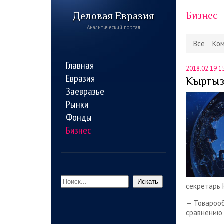
Деловая Евразия
Бизнес
Аналитический портал
Все
Ко
Главная
2018.02.19 1
Евразия
Кыргыз
Заевразье
Рынки
Фонды
Бизнес
Искать
секретарь 
— Товарооб
сравнению 