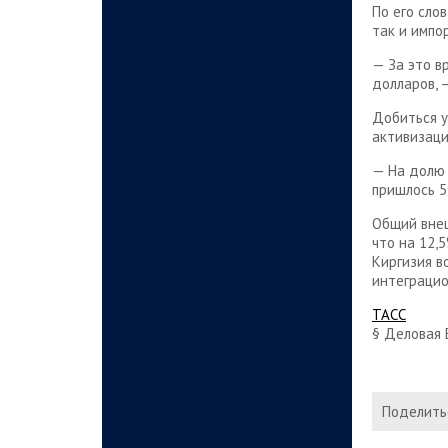
По его сло
так и импо
— За это в
долларов, 
Добиться у
активизаци
— На долю 
пришлось 5
Общий внеш
что на 12,5
Киргизия в
интеграцио
ТАСС
§ Деловая 
Поделитьс