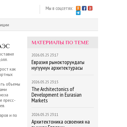
Мы в соцсетях:
тиции
МАТЕРИАЛЫ ПО ТЕМЕ
ЕАЭС
оставил
2026.05.25 23:17
олл.
Евразия рынокторундагы
өнүгүүнүн архитектурасы
рост как
портных
2026.05.25 23:15
ать объемы
The Architectonics of
цами
Development in Eurasian
оюза
Markets
е пресс-
ев.
2026.05.25 23:11
аров и по
Архитектоника освоения на