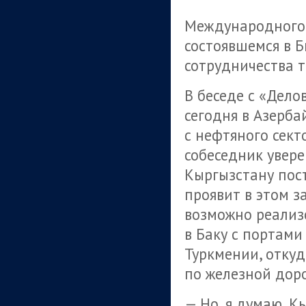
Международного 
состоявшемся в Б
сотрудничества 
В беседе с «Дело
сегодня в Азерб
с нефтяного сект
собеседник увер
Кыргызстану пос
проявит в этом з
возможно реализ
в Баку с портами
Туркмении, отку
по железной доро
— Но, я думаю, К