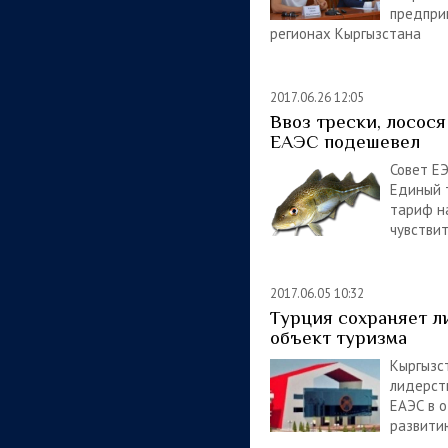
предпр
регионах Кыргызстана
2017.06.26 12:05
Ввоз трески, лосося
ЕАЭС подешевел
Совет Е
Единый 
тариф н
чувстви
2017.06.05 10:32
Турция сохраняет л
объект туризма
Кыргызс
лидерст
ЕАЭС в 
развити