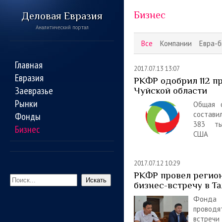
Бизнес
Деловая Евразия
Аналитический портал
Все
Компании
Евра-б
Главная
2017.07.13 13:07
Евразия
РКФР одобрил 112 п
Заевразье
Чуйской области
Рынки
Общая 
состави
Фонды
383 ты
Бизнес
США
2017.07.12 10:29
РКФР провел регио
Искать
бизнес-встречу в Та
Фонд
прово
вст