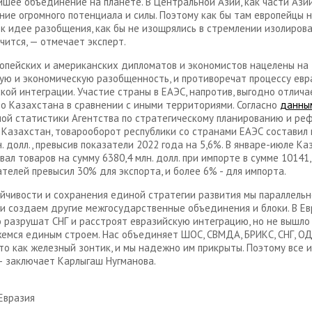
йшее объединение на планете. В Центральной Азии, как части Азии
ие огромного потенциала и силы. Поэтому как бы там европейцы 
 к идее разобщения, как бы не изощрялись в стремлении изолирова
учится, — отмечает эксперт.
опейских и американских дипломатов и экономистов нацелены на
ую и экономическую разобщенность, и противоречат процессу евр
кой интеграции. Участие страны в ЕАЭС, напротив, выгодно отлича
о Казахстана в сравнении с иными территориями. Согласно
данны
ой статистики Агентства по стратегическому планированию и ре
 Казахстан, товарооборот республики со странами ЕАЭС составил 
н. долл., превысив показатели 2022 года на 5,6%. В январе-июле К
ал товаров на сумму 6380,4 млн. долл. при импорте в сумме 10141,1
ателей превысил 30% для экспорта, и более 6% - для импорта.
йчивости и сохранения единой стратегии развития мы параллельн
и создаем другие межгосударственные объединения и блоки. В Ев
о разрушат СНГ и расстроят евразийскую интеграцию, но не вышло 
емся единым строем. Нас объединяет ШОС, СВМДА, БРИКС, СНГ, О
это как железный зонтик, и мы надежно им прикрыты. Поэтому все 
— заключает Карлыгаш Нугманова.
Евразия