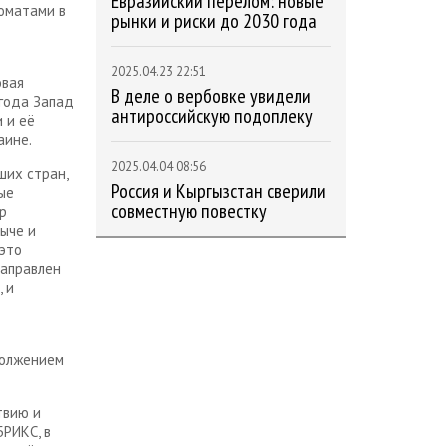
Евразийский перелом: новые
оматами в
рынки и риски до 2030 года
2025.04.23 22:51
овая
В деле о вербовке увидели
 года Запад
антироссийскую подоплеку
 и её
аине.
2025.04.04 08:56
ших стран,
Россия и Кыргызстан сверили
ые
совместную повестку
р
ыче и
 это
направлен
 и
должением
твию и
БРИКС, в