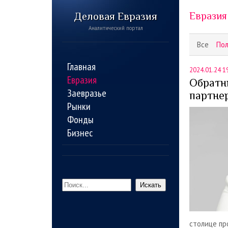
Деловая Евразия
Евразия
Аналитический портал
Все
По
Главная
2024.01.24 1
Евразия
Обратн
Заевразье
партне
Рынки
Фонды
Бизнес
Искать
столице пр