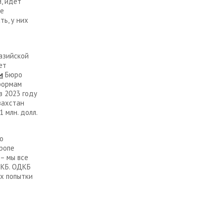
, идёт
не
ть, у них
азийской
ет
м
Бюро
формам
в 2023 году
азахстан
 млн. долл.
о
ропе
– мы все
ДКБ. ОДКБ
их попытки