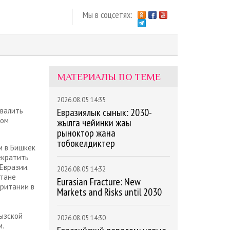
Мы в соцсетях:
МАТЕРИАЛЫ ПО ТЕМЕ
2026.08.05 14:35
валить
Евразиялык сынык: 2030-
ком
жылга чейинки жаңы
рыноктор жана
тобокелдиктер
м в Бишкек
екратить
Евразии.
2026.08.05 14:32
стане
Eurasian Fracture: New
британии в
Markets and Risks until 2030
гызской
2026.08.05 14:30
.