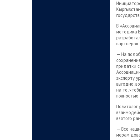
Инициаторо
Кыргызстан
государств
В «Ассоциа
методика Б
разработал
партнеров.
— На подоб
сохранение
придатки с
Ассоциации
экспорту у
выгодно, в
на то, что
полностью 
Политолог 
взаимодейс
взятого ра
— Все наши
мерам дове