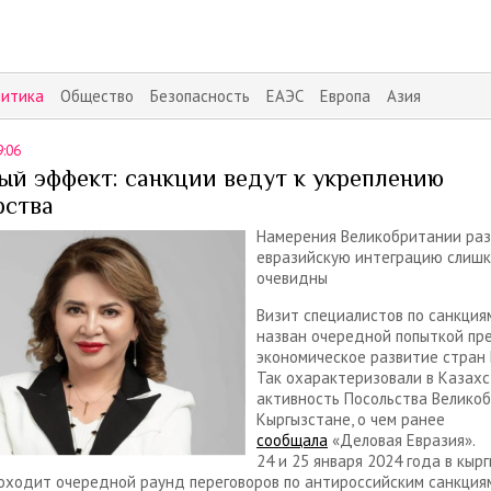
литика
Общество
Безопасность
ЕАЭС
Европа
Азия
9:06
ый эффект: санкции ведут к укреплению
рства
Намерения Великобритании раз
евразийскую интеграцию слиш
очевидны
Визит специалистов по санкция
назван очередной попыткой пр
экономическое развитие стран 
Так охарактеризовали в Казах
активность Посольства Велико
Кыргызстане, о чем ранее
сообщала
«Деловая Евразия».
24 и 25 января 2024 года в кыр
оходит очередной раунд переговоров по антироссийским санкциям