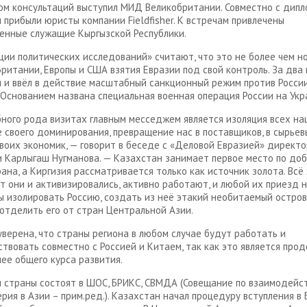
м консультаций выступил МИД Великобритании. Совместно с дипл
 прибыли юристы компании Fieldfisher. К встречам привлечены
енные служащие Кыргызской Республики.
ции политических исследований» считают, что это не более чем н
ритании, Европы и США взятия Евразии под свой контроль. За два
 и ввёл в действие масштабный санкционный режим против России
 Основанием названа специальная военная операция России на Укр
ного рода визитах главным месседжем является изоляция всех на
 своего доминирования, превращение нас в поставщиков, в сырьев
воих экономик, — говорит в беседе с «Деловой Евразией» директо
 Карлыгаш Нугманова. — Казахстан занимает первое место по доб
рана, а Киргизия рассматривается только как источник золота. Всё
от они и активизировались, активно работают, и любой их приезд 
бы изолировать Россию, создать из неё этакий необитаемый остров,
отделить его от стран Центральной Азии.
уверена, что страны региона в любом случае будут работать и
твовать совместно с Россией и Китаем, так как это является про
нее общего курса развития.
 страны состоят в ШОС, БРИКС, СВМДА (Совещание по взаимодейс
рия в Азии – прим.ред.). Казахстан начал процедуру вступления в 