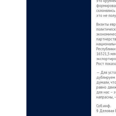
это крупне
формирован
склонялись
это не пол
Визиты евр
политическ
экономичес
партнерств
национальн
Республики
16521,5 мл
экспортиров
Рост показ
— Для усто
дублируем 
думали, чт
равно движ
для нас – 
напрасны, 
Соб.инф.
§ Деловая 