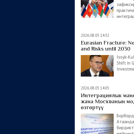
зафикси
практич
интегра
2026.08.05 14:32
Eurasian Fracture: 
and Risks until 2030
Issyk-Ku
Shift in 
Investme
2026.08.05 14:05
Интеграциялык ман
жана Москванын мо
өзгөртүү
Борборд
Атаанд
бирдиктү
мейкинди