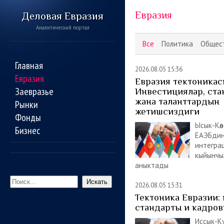
Евразия
Деловая Евразия
Аналитический портал
Все
Политика
Общес
Главная
2026.08.05 15:36
Евразия
Евразия тектоникас
Заевразье
Инвестициялар, ста
жана таланттардын
Рынки
жетишсиздиги
Фонды
Ысык-Кө
Бизнес
ЕАЭБдин
интегра
кыйынчы
аныктады
Искать
2026.08.05 15:31
Тектоника Евразии:
стандарты и кадров
Иссык-К