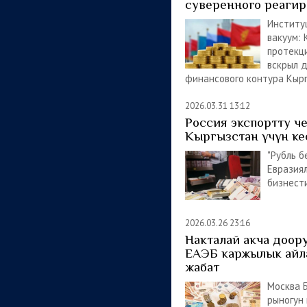
суверенного реаги
Институ
вакуум: 
протекц
вскрыл 
финансового контура Кыр
2026.03.31 13:12
Россия экспортту ч
Кыргызстан үчүн ке
"Рубль б
Евразия
бизнест
2026.03.26 23:16
Накталай акча доор
ЕАЭБ каржылык айл
жабат
Москва 
рыногун к