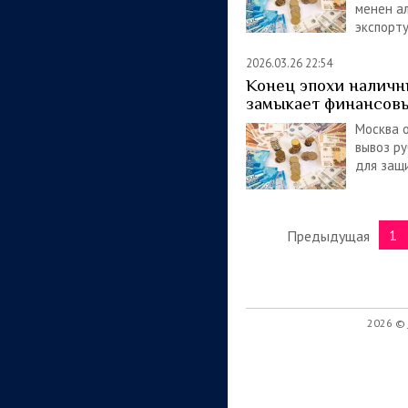
менен а
экспорт
2026.03.26 22:54
Конец эпохи наличн
замыкает финансов
Москва 
вывоз ру
для защ
1
Предыдущая
2026 ©