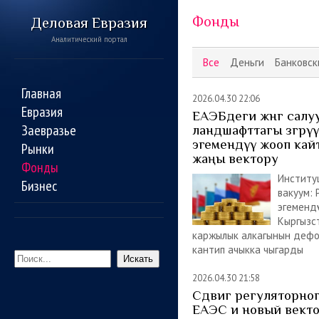
Фонды
Деловая Евразия
Аналитический портал
Все
Деньги
Банковск
Главная
2026.04.30 22:06
Евразия
ЕАЭБдеги жөнгө салу
Заевразье
ландшафттагы өзгөрү
эгемендүү жооп кай
Рынки
жаңы вектору
Фонды
Институ
Бизнес
вакуум: 
эгемендү
Кыргызс
каржылык алкагынын деф
кантип ачыкка чыгарды
Искать
2026.04.30 21:58
Сдвиг регуляторног
ЕАЭС и новый вект