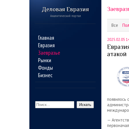
Деловая Евразия
Заевраз
Аналитический портал
Все
По
Главная
2025.02.05 1
Евразия
Еврази
Заевразье
атакой
Рынки
Фонды
Бизнес
появилось 
администра
Искать
междунаро
— Агентств
первоначал