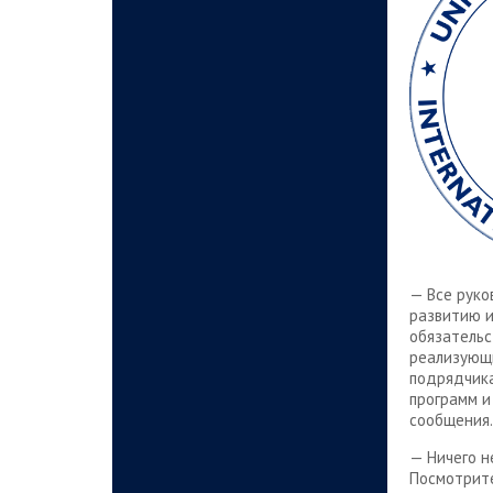
— Все руко
развитию и
обязательс
реализующ
подрядчика
программ и
сообщения.
— Ничего н
Посмотрите