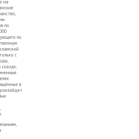
о на
канские
анство,
ими
ов по
000
рующего по
ственную
исламской
только с
оды,
 сказал,
диненные
целях
ращённые в
Произойдет
йне
,
.
мпаниям,
в