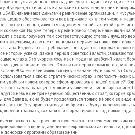
ебные консультационные пункты, университеты, институты, и всё эт
гу. Я уверен, что и богатые арабские страны, и через них и амери
 USAID, накачивают деньгами религиозные организации. И мусульм
ень щедро обеспечивается и поддерживается, в том числе, и наш
оно, соответственно, является видоизмененной тактикой трампист
и союзников. Но, уже теперь в религиозной сфере. Наши люди за 5
здят в хадж, получают там соответствующую степень лучшего ве
ким концепциям, и соответственным содержимым наполняют обще
ызстана. Выдвигаются требования преподавать в школах основы 
 все истории успеха, даже в период советской власти, связываются 
ощью Аллаха. Это укоренилось, как и мода на арабский халат, бор
яние для женщин, и прочее. Один из лидеров исламского движения
ызстане 90% жителей являются мусульманами. Ну, и как могут Сое
оспользоваться в своих стратегических играх и геополитических 
им удобным полем, которое сформировалось в нашей стране?! Вз
екторе» кадры выращены долгими усилиями и финансированием. 
дадутся новые центры изучения общественных страт, которые кра
 для Запада, и она будет продолжаться только в новом ее виде и
ом составе. Эту армию никогда не бросят, а будут перенаправлять
ь, перенастраивать, сохранять и форматировать под новые задачи
ически эксперт настроен по отношению к тем некоммерческим ко
рмировались в период американо-европейской активности, сдела
е донорских программ образом жизни.