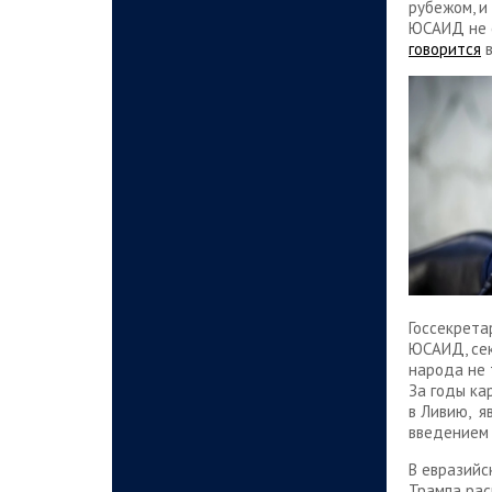
рубежом, и
ЮСАИД не 
говорится
в
Госсекрета
ЮСАИД, сек
народа не 
За годы ка
в Ливию, я
введением 
В евразийс
Трампа рас