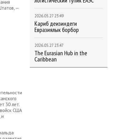
логистический тупик ЕАЭС
вания
татов, —
2026.05.27 23:49
Кариб деңизиндеги
Евразиялык борбор
2026.05.27 23:47
The Eurasian Hub in the
Caribbean
ятельности
канского
т 30 лет.
 войск США
 и
нальда
я развития