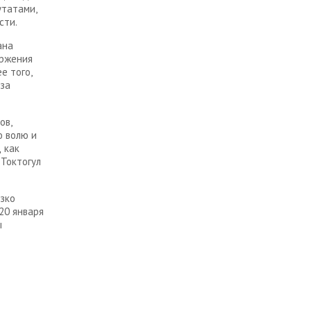
утатами,
сти.
ана
оржения
е того,
 за
ов,
ю волю и
 как
 Токтогул
зко
20 января
ы