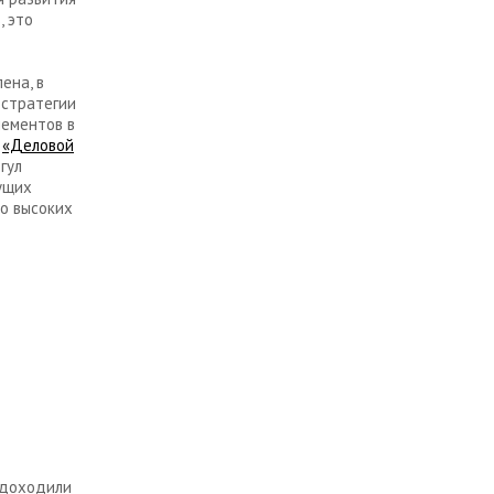
, это
ена, в
 стратегии
лементов в
м
«Деловой
гул
ущих
о высоких
 доходили