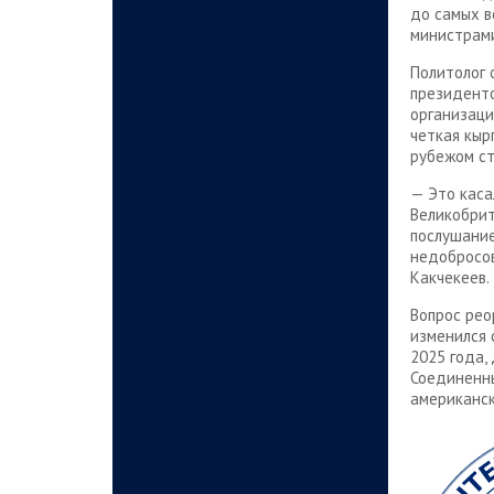
до самых в
министрами
Политолог 
президент
организаци
четкая кыр
рубежом ст
— Это каса
Великобрит
послушание
недобросов
Какчекеев.
Вопрос рео
изменился 
2025 года,
Соединенны
американск