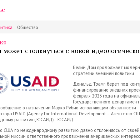
ье
литика
Общество
4:20
я может столкнуться с новой идеологическо
Белый Дом продолжает модер
стратегии внешней политики
Дональд Трамп берет под конт
финансирование внешних проек
февраля 2025 года на официал
Государственного департамен
сообщение о назначении Марко Рубио исполняющим обязанности
тора USAID (Agency for International Development – Агентство СШ
дному развитию, ЮСАИД) - ЮСАИД.
о США по международному развитию давно отклонилось от своей
ьной миссии ответственного продвижения американских интересо