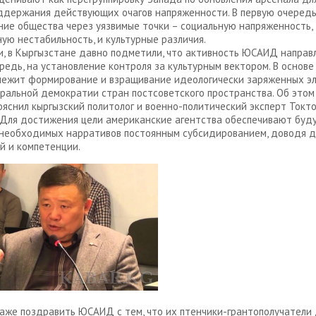
ддержания действующих очагов напряженности. В первую очередь
ие общества через уязвимые точки – социальную напряженность,
ую нестабильность, и культурные различия.
и, в Кыргызстане давно подметили, что активность ЮСАИД направл
редь, на установление контроля за культурным вектором. В основе
лежит формирование и взращивание идеологически заряженных э
ральной демократии стран постсоветского пространства. Об это
яснил кыргызский политолог и военно-политический эксперт Токто
 Для достижения цели американские агентства обеспечивают буд
необходимых нарративов постоянным субсидированием, доводя д
й и компетенции.
же поздравить ЮСАИД с тем, что их птенчики-грантополучатели