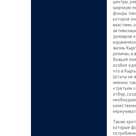
центры, уч
широкую но
фонды типа
которое оч
властями, 
активизаци
долларов е
кораничес
жизнь Кырг
религии, а
божьей пом
особое оде
что в Кырг
Штаты не в
именно так
«третьем с
отбор, соз
необходимы
качественн
переучиват
Также крит
которые фо
потреблени