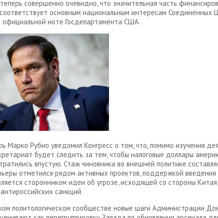
 теперь совершенно очевидно, что значительная часть финансиро
соответствует основным национальным интересам Соединенных Ш
 официальной ноте Госдепартамента США.
рь Марко Рубио уведомил Конгресс о том, что, помимо изучения де
ретариат будет следить за тем, чтобы налоговые доллары амери
тратились впустую. Стаж чиновника во внешней политике составляе
рьеры отметился рядом активных проектов, поддержкой введения
вляется сторонником идеи об угрозе, исходящей со стороны Китая,
антироссийских санкций.
ком политологическом сообществе новые шаги Администрации До
ценивают как перегруппировку Запада по обновления арсенала дл