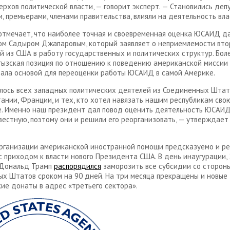
ерхов политической власти, — говорит эксперт. — Становились деп
, премьерами, членами правительства, влияли на деятельность вла
отмечает, что наиболее точная и своевременная оценка ЮСАИД д
ом Садыром Джапаровым, который заявляет о неприемлемости вт
й из США в работу государственных и политических структур. Боле
гызская позиция по отношению к поведению американской миссии
ала основой для переоценки работы ЮСАИД в самой Америке.
лось всех западных политических деятелей из Соединенных Штат
ании, Франции, и тех, кто хотел навязать нашим республикам сво
. Именно наш президент дал повод оценить деятельность ЮСАИД
естную, поэтому они и решили его реорганизовать, — утверждает
рганизации американской иностранной помощи предсказуемо и ре
с приходом к власти нового Президента США. В день инаугурации, 
 Дональд Трамп
распорядился
заморозить все субсидии со сторон
х Штатов сроком на 90 дней. На три месяца прекращены и новые
ие донаты в адрес «третьего сектора».