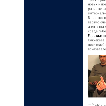
новых и по
размежеван
материальн
В частност
первую оче
агентства 
среде либе
Евразии»
по
Какчекеев.
носителей 
показателе
— Можно да