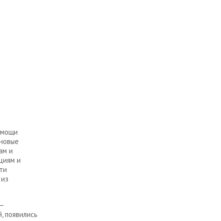
омощи
 новые
ам и
циям и
ти
 из
 —
, появились