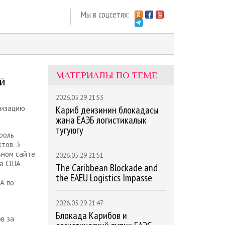
Мы в соцсетях:
МАТЕРИАЛЫ ПО ТЕМЕ
й
2026.05.29 21:53
низацию
Кариб деңизинин блокадасы
жана ЕАЭБ логистикалык
туңгуюгу
роль
тов. 3
ьном сайте
2026.05.29 21:51
та США
The Caribbean Blockade and
the EAEU Logistics Impasse
А по
2026.05.29 21:47
Блокада Карибов и
в за