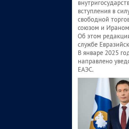
внутригосударст
вступления в си
свободной торго
союзом и Ираном
Об этом редакци
службе Евразийс
В январе 2025 го
направлено увед
ЕАЭС.