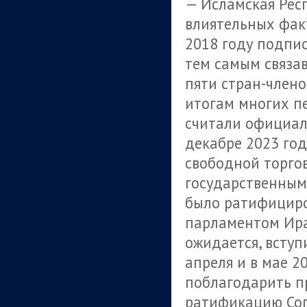
— Исламская Рес
влиятельных фак
2018 году подпис
тем самым связа
пяти стран-члено
итогам многих пе
считали официал
декабре 2023 го
свободной торго
государственным
было ратифициро
парламентом Иран
ожидается, вступ
апреля и в мае 
поблагодарить п
ратификацию Сог