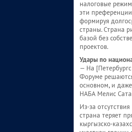
налоговые режимы
эти преференции
формируя долгос
страны. Страна р
базой без собст
проектов.
Удары по национ
— На [Петербург
Форуме решаются
основном, и даже
НАБА Мелис Сата
Из-за отсутстви
страна теряет п
кыргызско-казах