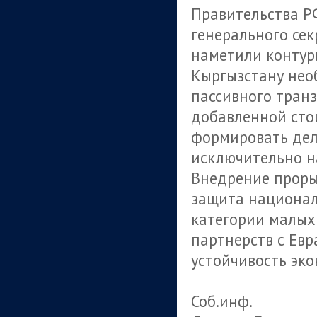
Правительства Р
генерального се
наметили контур
Кыргызстану нео
пассивного тран
добавленной сто
формировать де
исключительно на
Внедрение проры
защита национал
категории малых
партнерств с Ев
устойчивость эк
Соб.инф.