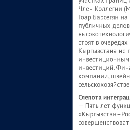
участках границ 
Член Коллегии (
Гоар Барсегян на
публичных делов
высокотехнологи
стоят в очередях
Кыргызстана не 
инвестиционным
инвестиций. Фин
компании, швейн
сельскохозяйств
Слепота интегра
— Пять лет функц
«Кыргызстан–Росс
совершенствовать