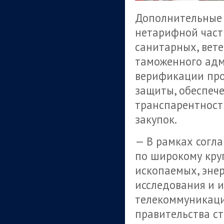
Дополнительные 
нетарифной части
санитарных, вет
таможенного адм
верификации про
защиты, обеспеч
транспарентност
закупок.
— В рамках согла
по широкому круг
ископаемых, энер
исследования и 
телекоммуникаци
правительства с