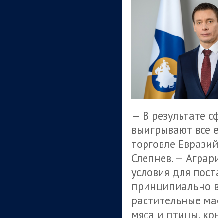
— В результате с
выигрывают все е
торговле Еврази
Слепнев. — Аграр
условия для пост
принципиально ва
растительные мас
мяса и птицы, ко