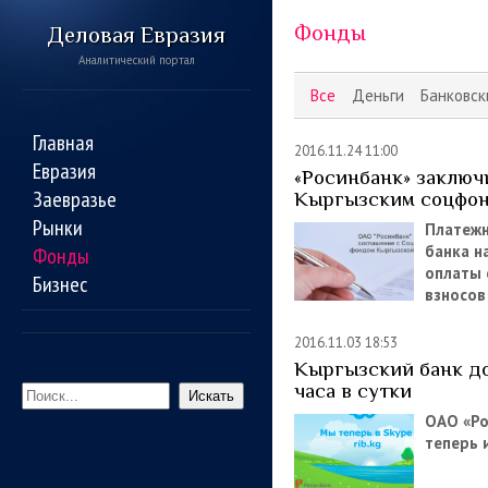
Фонды
Деловая Евразия
Аналитический портал
Все
Деньги
Банковск
Главная
2016.11.24 11:00
Евразия
«Росинбанк» заключ
Заевразье
Кыргызским соцфо
Рынки
Платеж
банка н
Фонды
оплаты 
Бизнес
взносов
2016.11.03 18:53
Кыргызский банк д
часа в сутки
Искать
ОАО «Ро
теперь 