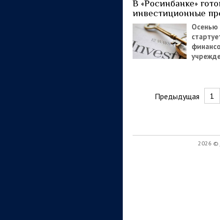
В «Росинбанке» гото
инвестиционные пр
Осенью 
стартуе
финанс
учрежд
1
Предыдущая
2026 ©