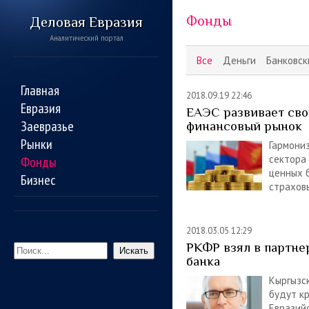
Фонды
Деловая Евразия
Аналитический портал
Все
Деньги
Банковск
Главная
2018.09.19 22:46
Евразия
ЕАЭС развивает св
Заевразье
финансовый рынок
Рынки
Гармони
сектора 
Фонды
ценных б
Бизнес
страхов
2018.03.05 12:29
РКФР взял в партне
Искать
банка
Кыргызс
будут к
Евразий