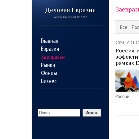
Заевраз
Деловая Евразия
Аналитический портал
Все
По
Главная
2024.10.21 1
Евразия
Россия 
Заевразье
эффекти
рамках 
Рынки
Фонды
Бизнес
России
Искать