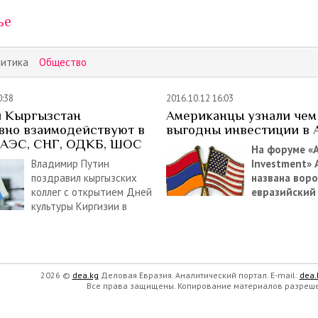
ье
литика
Общество
0:38
2016.10.12 16:03
и Кыргызстан
Американцы узнали чем
вно взаимодействуют в
выгодны инвестиции в
ЕАЭС, СНГ, ОДКБ, ШОС
На форуме «
Владимир Путин
Investment»
поздравил кыргызских
названа вор
коллег с открытием Дней
евразийский
культуры Киргизии в
2026 ©
dea.kg
Деловая Евразия. Аналитический портал. E-mail:
dea
Все права защищены. Копирование материалов разрешен