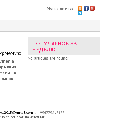
Мы в соцсетях:
ПОПУЛЯРНОЕ ЗА
НЕДЕЛЮ
 Армению
No articles are found!
Armenia
 Армения
отами на
 рынок
.kg.2015@gmail.com
т.: +996779517677
о со ссылкой на источник.