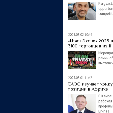
Kyrgyzst
opportuni
competit
2025.05.02 10:44
«Иран Экспо» 2025 
3100 торговцев из 11
Меропри
рамки о
выставк
2025.05.01 11:42
ЕАЭС изучает конк
позиции в Африке
В Каире
рабочая
профиль
Египта