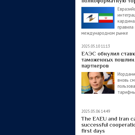
полноформатную то
Евразий
интегра
кардина
правила 
международном рынке
2025.05.10 11:13
ЕАЭС обнулил ставк
таможенных пошлин
партнеров
Иордани
вновь см
пользов
тарифны
2025.05.06 14:49
The EAEU and Iran ca
successful cooperati
first days