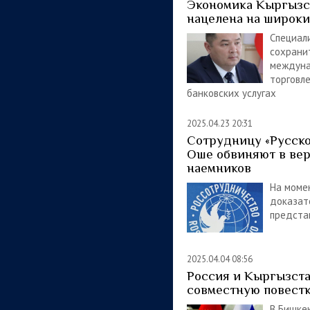
Экономика Кыргызс
нацелена на широки
Специал
сохрани
междун
торговле
банковских услугах
2025.04.23 20:31
Сотрудницу «Русско
Оше обвиняют в ве
наемников
На моме
доказат
предста
2025.04.04 08:56
Россия и Кыргызст
совместную повест
В Бишке