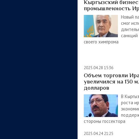
Кыргызский бизнес
промышленность Ир
Новый п
смог исп
длитель
санкций
своего химпрома
2025.04.28 15:36
Объем торговли Ира
увеличился на 130 
долларов
В Кыргы
роста и
экономи
поддерж
стороны госсектора
2025.04.24 21:25