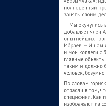
«Бозымчака»: ид
полноценный про
заняты своим де
— Мы окунулись 
добавляет член 
опытнейших гор
Ибраев. — И нам 
и мои коллеги с
главные объекты 
таким и должно 
человек, безумно
По словам горня
отрасли в том, ч
специфики. Как п
изображают из се