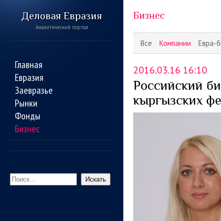
Деловая Евразия
Бизнес
Аналитический портал
Все
Компании
Евра-б
Главная
2016.03.16 16:10
Евразия
Российский би
Заевразье
кыргызских ф
Рынки
Фонды
Бизнес
Искать