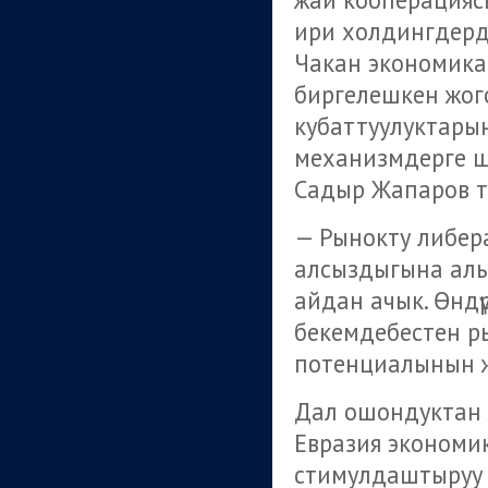
ири холдингдерд
Чакан экономика
биргелешкен жого
кубаттуулуктары
механизмдерге 
Садыр Жапаров т
— Рынокту либера
алсыздыгына алып
айдан ачык. Өндү
бекемдебестен р
потенциалынын ж
Дал ошондуктан ж
Евразия экономи
стимулдаштыруу