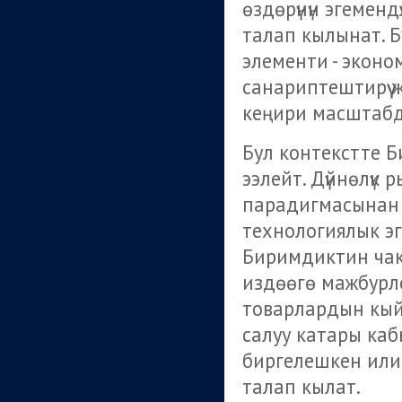
өздөрүнүн эгемендү
талап кылынат. 
элементи - эконо
санариптештирүү
кеңири масштабд
Бул контекстте 
ээлейт. Дүйнөлүк
парадигмасынан 
технологиялык эгем
Биримдиктин ча
издөөгө мажбурл
товарлардын кы
салуу катары ка
биргелешкен или
талап кылат.