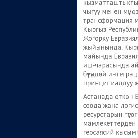
кызматташтыкты
чыгуу менен мүн
трансформация м
Кыргыз Республ
Жогорку Евразия
жыйынында. Кырг
майында Евразия
иш-чарасында айт
бүтүндөй интеграц
принципиалдуу ж
Астанада өткөн 
соода жана логис
ресурстарын түгөтк
мамлекеттерден 
геосаясий кысымга