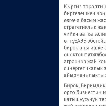
Кыргыз тараптын 
биргелешкен чоң 
өзгөчө басым жа
стратегиялык жакт
чийки затка ээл
өттү. ЕАЭБ эбеге
бирок аны ишке а
өнөктөштүктү түзб
агроөнөр жай ком
синергетикалык эф
айырмачылыкты ж
Бирок, Биримдик 
орто бизнестин 
катышуусунун те
жай кооперацияс