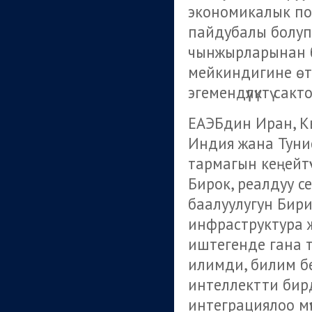
экономикалык по
пайдубалы болуп к
чынжырларынан би
мейкиндигине өтүү 
эгемендүүлүктү са
ЕАЭБдин Иран, Кы
Индия жана Туни
тармагын кеңейтү
Бирок, реалдуу 
баалуулугун Бир
инфраструктура ж
иштегенде гана т
илимди, билим бе
интеллектти бирд
интеграциялоо мүм