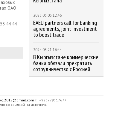
Кыргызстана
раховых
атах ОАО
2025.05.03 12:46
EAEU partners call for banking
55 44 44
agreements, joint investment
to boost trade
2024.08.21 16:44
В Кыргызстане коммерческие
банки обязали прекратить
сотрудничество с Россией
.kg.2015@gmail.com
т.: +996779517677
о со ссылкой на источник.