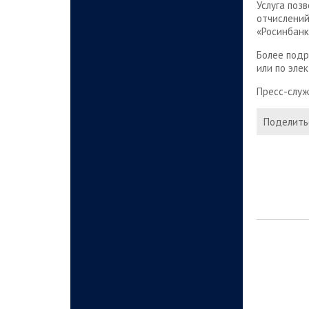
Услуга поз
отчислений
«Росинбанк
Более подр
или по эле
Пресс-служ
Поделитьс