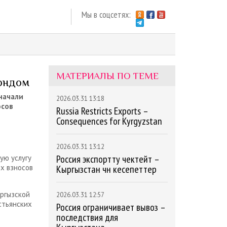
Мы в соцсетях:
МАТЕРИАЛЫ ПО ТЕМЕ
фондом
начали
2026.03.31 13:18
осов
Russia Restricts Exports –
Consequences for Kyrgyzstan
2026.03.31 13:12
Россия экспортту чектейт –
ую услугу
х взносов
Кыргызстан үчүн кесепеттер
ргызской
2026.03.31 12:57
стьянских
Россия ограничивает вывоз –
последствия для