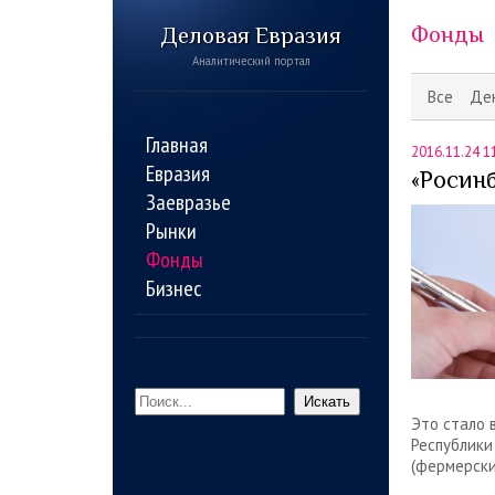
Деловая Евразия
Фонды
Аналитический портал
Все
Де
Главная
2016.11.24 1
Евразия
«Росин
Заевразье
Рынки
Фонды
Бизнес
Искать
Это стало 
Республики
(фермерски