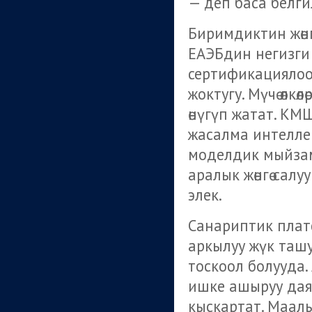
— деп баса белги
Биримдиктин жөнг
ЕАЭБдин негизги 
сертификациялоо
жоктугу. Мүчө өлк
өнүгүп жатат. К
жасалма интелле
моделдик мыйзам
аралык жөнгө сал
элек.
Санариптик плат
аркылуу жүк таш
тоскоол болууда
ишке ашыруу дая
кыскартат. Маал