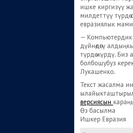
ишке киргизүү ж
милдеттүү түрдө
евразиялык мами
— Компьютердик те
дүйнөдөгү алдың
түрдө жүрдү. Биз
болбошубуз кере
Лукашенко.
Текст жасалма и
ылайыкташтырылг
версиясын
караңы
Өз басылма
Ишкер Евразия