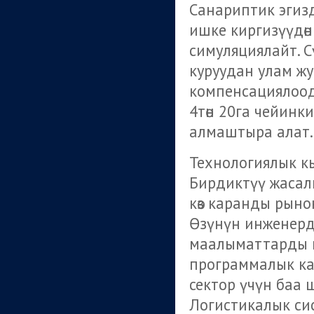
Санариптик эгиз
ишке киргизүүдө
симуляциялайт. С
куруудан улам ж
компенсациялоод
4төн 20га чейин
алмаштыра алат.
Технологиялык к
Бирдиктүү жасал
көз каранды рыно
Өзүнүн инженерди
маалыматтарды көз
программалык ка
сектор үчүн баа
Логистикалык си