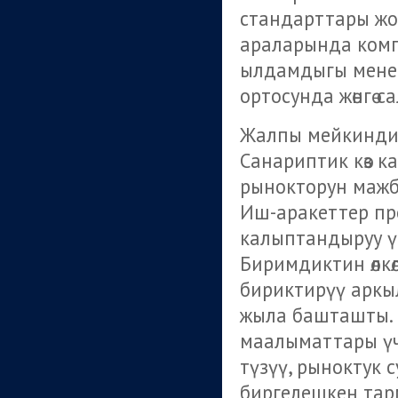
стандарттары жок
араларында комп
ылдамдыгы мене
ортосунда жөнгө с
Жалпы мейкинди
Санариптик көз 
рынокторун мажб
Иш-аракеттер пр
калыптандыруу ү
Биримдиктин өлкө
бириктирүү аркыл
жыла башташты. Бу
маалыматтары ү
түзүү, рыноктук 
биргелешкен та