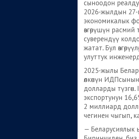
сыноодон реалдуу
2026-жылдын 27-м
экономикалык ф
өзгөрүшүн расмий
суверендүү колдо
жатат. Бул өзгөрү
улуттук инженерд
2025-жылы Белар
өлкөнүн ИДПсынын
долларды түзгөн. 
экспортунун 16,6
2 миллиард дол
чегинен чыгып, к
— Беларусиялык ы
Биринчиден, биз 