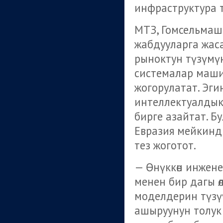
инфраструктура 
МТЗ, Гомсельмаш
жабдууларга жас
рыноктун түзүмүн
системалар маши
жогорулатат. Эгин
интеллектуалдык
бирге азайтат. 
Евразия мейкинд
тез жоготот.
— Өнүккөн инжен
менен бир дагы ө
моделдерин түзүү
ашыруунун толук 