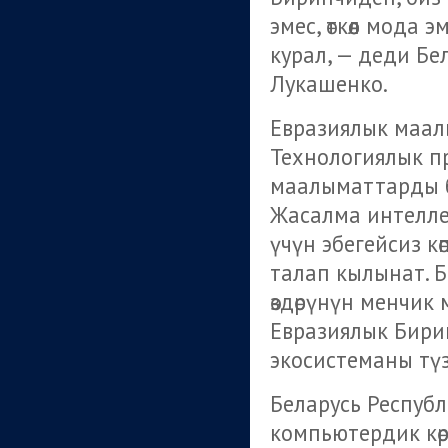
эмес, өткөөл мода 
курал, — деди Б
Лукашенко.
Евразиялык маа
Технологиялык пр
маалыматтарды ба
Жасалма интелле
үчүн эбегейсиз к
талап кылынат. 
өздөрүнүн менчик
Евразиялык Бири
экосистеманы тү
Беларусь Респуб
компьютердик кө