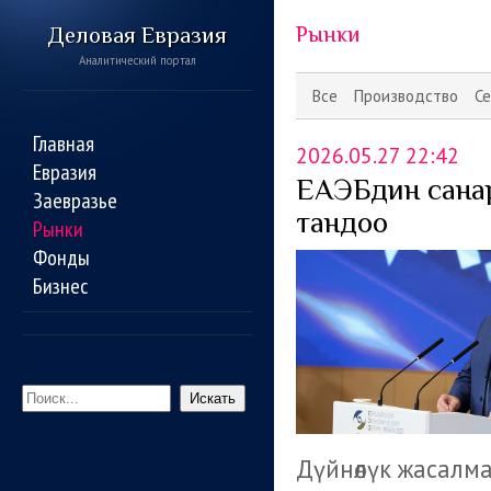
Деловая Евразия
Рынки
Аналитический портал
Все
Производство
Се
Главная
2026.05.27 22:42
Евразия
ЕАЭБдин санари
Заевразье
тандоо
Рынки
Фонды
Бизнес
Искать
Дүйнөлүк жасалм