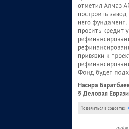
отметил Алмаз А
построить завод 
него фундамент.
просить кредит 
рефинансировани
рефинансировани
привязки к проек
рефинансировани
Фонд будет подх
Насира Баратбае
§ Деловая Еврази
Поделиться в соцсетях:
2026 ©