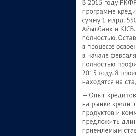
В 2015 году РКФ
программе креди
сумму 1 млрд. 550
Айылбанк и KICB.
полностью. Остав
в процессе освое
в начале феврал
полностью профи
2015 году. 8 про
находятся на ста
— Опыт кредитова
на рынке кредит
продуктов и комм
предложить длин
приемлемым став