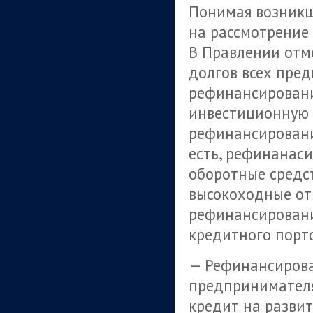
Понимая возникш
на рассмотрение
В Правлении отме
долгов всех пред
рефинансировани
инвестиционную 
рефинансировани
есть, рефинанас
оборотные средст
высокоходные от
рефинансировани
кредитного порт
— Рефинансирова
предпринимателя
кредит на разви