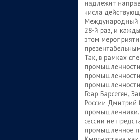
надлежит направ
числа действующ
Международный Э
28-й раз, и кажд
этом мероприятии
презентабельным
Так, в рамках сп
промышленности
промышленности 
промышленности
Гоар Барсегян, З
России Дмитрий 
промышленники. 
сессии не предст
промышленное п
Кыргызстана как