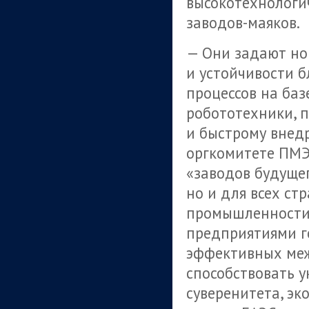
высокотехнологи
заводов-маяков.
— Они задают но
и устойчивости 
процессов на баз
робототехники, 
и быстрому внед
оргкомитете ПМЭ
«заводов будущег
но и для всех ст
промышленности
предприятиями г
эффективных ме
способствовать 
суверенитета, эк