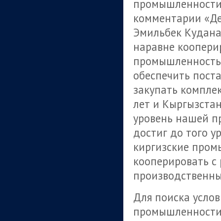
промышленности 
комментарии «Де
Эмильбек Кудана
наравне коопери
промышленность 
обеспечить пост
закупать комплек
лет и Кыргызстан
уровень нашей п
достиг до того у
киргизские пром
кооперировать с
производственн
Для поиска усло
промышленности 