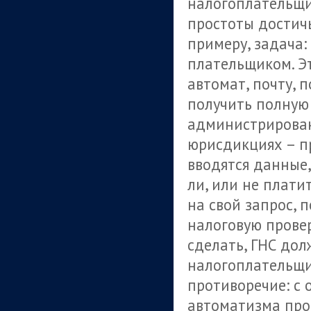
налогоплательщик
простоты достичь
примеру, задача:
плательщиком. Эт
автомат, почту, 
получить полную
администрирован
юрисдикциях – п
вводятся данные,
ли, или не плати
на свой запрос, 
налоговую провер
сделать, ГНС до
налогоплательщик
противоречие: с 
автоматизма проц