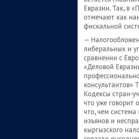
Евразии. Так, в 
отмечают как на
фискальной систе
— Налогообложен
либеральных и уп
сравнении с Евр
«Деловой Еврази
профессионально
консультантов» 
Кодексы стран-уч
что уже говорит 
что, чем система
изъянов и неспра
кыргызского нало
гораздо выгоднее