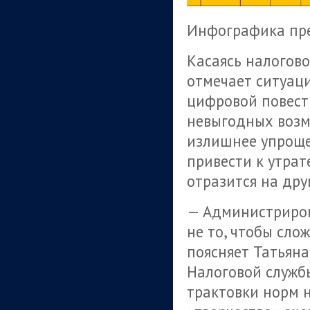
Инфографика пр
Касаясь налогов
отмечает ситуац
цифровой повестк
невыгодных возм
излишнее упрощ
привести к утра
отразится на дру
— Администриров
не то, чтобы сло
поясняет Татьяна
Налоговой служб
трактовки норм н