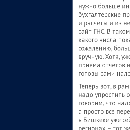
нужно больше ин
бухгалтерские п
и расчеты и из н
сайт ГНС. В тако
какого числа пока
сожалению, боль
вручную. Хотя, у
приема отчетов 
готовы сами нал
Теперь вот, в рам
надо упростить о
говорим, что над
а просто все пер
в Бишкеке уже се
регионах – тот ж