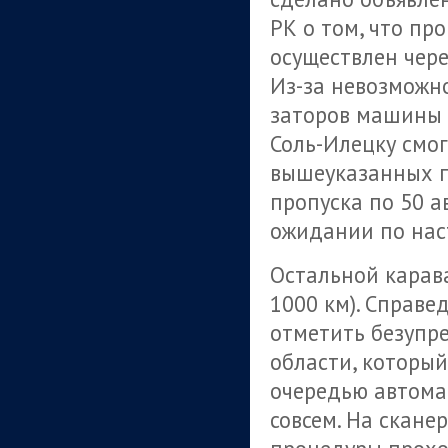
РК о том, что пр
осуществлен чере
Из-за невозможно
заторов машины 
Соль-Илецку смог
вышеуказанных п
пропуска по 50 а
ожидании по нас
Остальной карава
1000 км). Справ
отметить безупр
области, которы
очередью автомаш
совсем. На скане