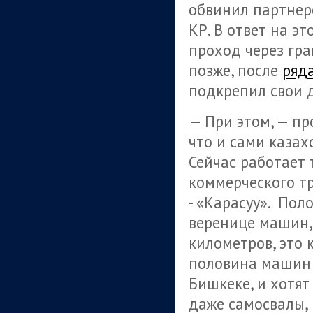
обвинил партнер
КР. В ответ на э
проход через гра
позже, после
ряд
подкрепил свои 
— При этом, — пр
что и сами казах
Сейчас работает 
коммерческого т
- «Карасуу». Пол
веренице машин, 
километров, это 
половина машин с
Бишкеке, и хотят
даже самосвалы, 