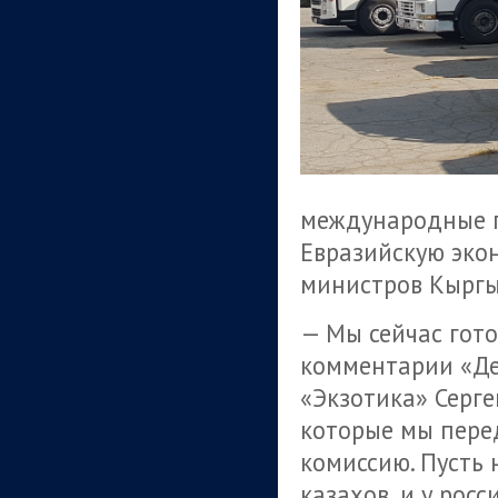
международные п
Евразийскую эко
министров Кыргы
— Мы сейчас гото
комментарии «Де
«Экзотика» Серге
которые мы пере
комиссию. Пусть н
казахов, и у рос