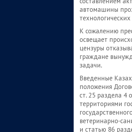
составлением акт
автомашины прох
технологических
К сожалению пре
освещает происх
цензуры отказыв
граждане вынужд
задачи.
Введенные Каза
положения Догово
ст. 25 раздела 4
территориями го
государственного
ветеринарно-сан
и статью 86 раз