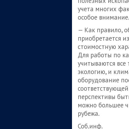
полезных ископа
учета многих фа
особое внимание
— Как правило, 
приобретается из
стоимостную хара
Для работы по к
учитываются все 
экологию, и клим
оборудование по
соответствующей
перспективы быт
можно большее чи
рубежа.
Соб.инф.