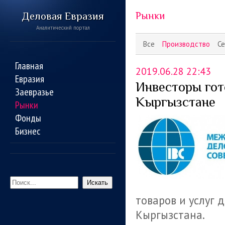
Деловая Евразия
Рынки
Аналитический портал
Все
Производство
Се
Главная
2019.06.28 22:43
Евразия
Инвесторы гот
Заевразье
Кыргызстане
Рынки
Фонды
Бизнес
Искать
товаров и услуг
Кыргызстана.