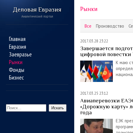
Рынки
Деловая Евразия
Аналитический портал
Все
Производство
Се
Главная
2017.03.28 23:22
Евразия
Завершается подгот
Заевразье
цифровой повестки
Рынки
К маю с
определ
Фонды
национа
Бизнес
2017.03.25 23:12
Авиаперевозки ЕАЭ
«Дорожную карту» л
Искать
года
ЕЭК пре
програм
транспо